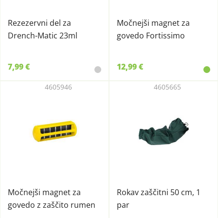
Rezezervni del za
Močnejši magnet za
Drench-Matic 23ml
govedo Fortissimo
7,99 €
12,99 €
4605946
4605665
Močnejši magnet za
Rokav zaščitni 50 cm, 1
govedo z zaščito rumen
par