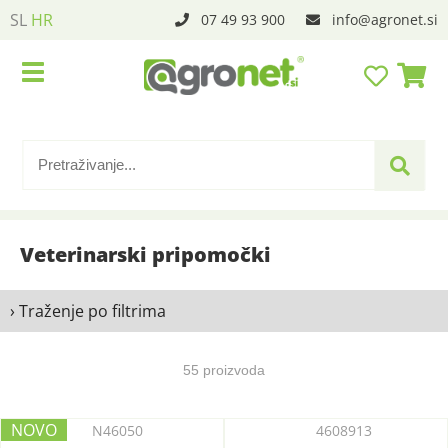
SL
HR
07 49 93 900
info
agronet.si
Veterinarski pripomočki
› Traženje po filtrima
55 proizvoda
N46050
4608913