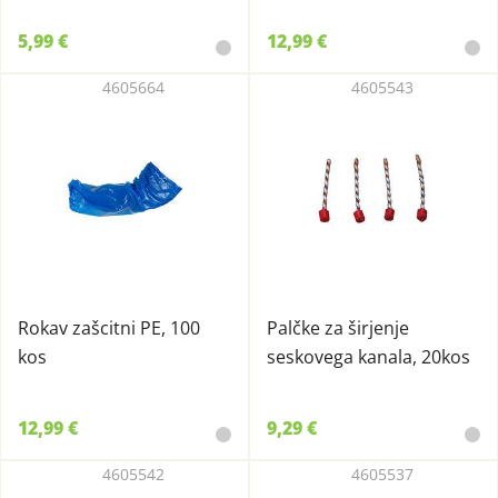
5,99 €
12,99 €
4605664
4605543
Rokav zašcitni PE, 100
Palčke za širjenje
kos
seskovega kanala, 20kos
12,99 €
9,29 €
4605542
4605537