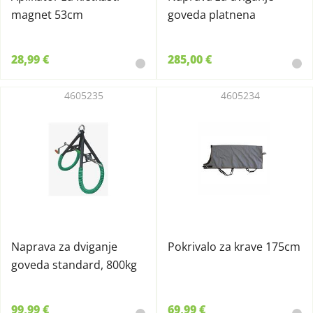
magnet 53cm
goveda platnena
28,99 €
285,00 €
4605235
4605234
Naprava za dviganje
Pokrivalo za krave 175cm
goveda standard, 800kg
99,99 €
69,99 €