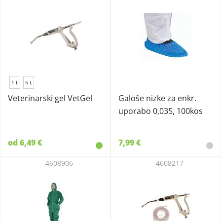
1 L
5 L
Veterinarski gel VetGel
Galoše nizke za enkr.
uporabo 0,035, 100kos
od 6,49 €
7,99 €
4608906
4608217