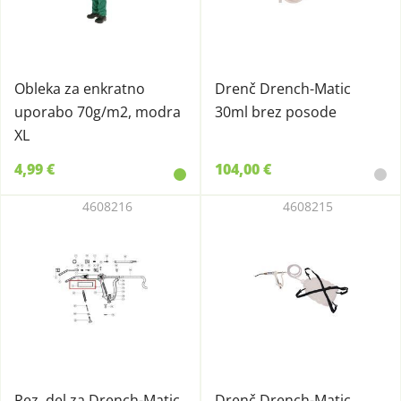
Obleka za enkratno
Drenč Drench-Matic
uporabo 70g/m2, modra
30ml brez posode
XL
4,99 €
104,00 €
4608216
4608215
Rez. del za Drench-Matic
Drenč Drench-Matic