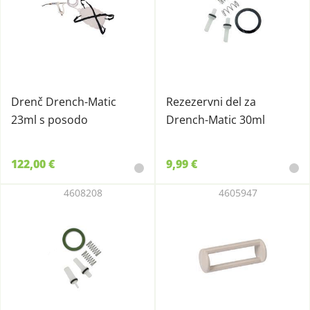
Drenč Drench-Matic
Rezezervni del za
23ml s posodo
Drench-Matic 30ml
122,00 €
9,99 €
4608208
4605947