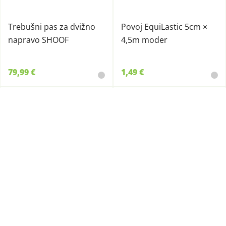
Trebušni pas za dvižno
Povoj EquiLastic 5cm ×
napravo SHOOF
4,5m moder
79,99 €
1,49 €
8210109
8210108
KAPA za enkratno
Zaščitni rokav PVC,
uporabo (100kos)
Oxford