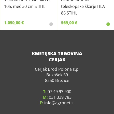
105, meč 30 cm STIHL
teleskopske škarje HLA
86 STIHL
1.050,00 €
569,00 €
KMETIJSKA TRGOVINA
CERJAK
Cerjak Brod Polona s.p.
Bukošek 69
8250 Brežice
T:
07 49 93 900
M:
031 339 783
E:
info
agronet.si