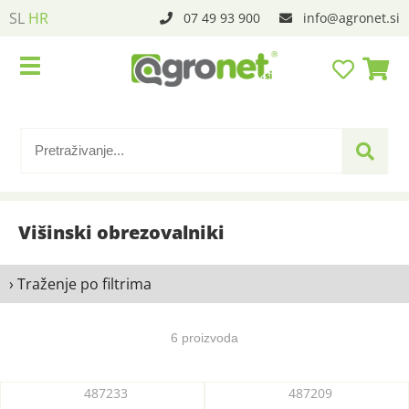
SL
HR
07 49 93 900
info
agronet.si
Višinski obrezovalniki
› Traženje po filtrima
6 proizvoda
487233
487209