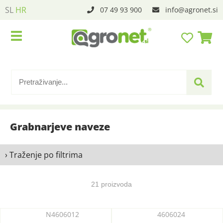
SL
HR
07 49 93 900
info
agronet.si
Grabnarjeve naveze
› Traženje po filtrima
21 proizvoda
N4606012
4606024