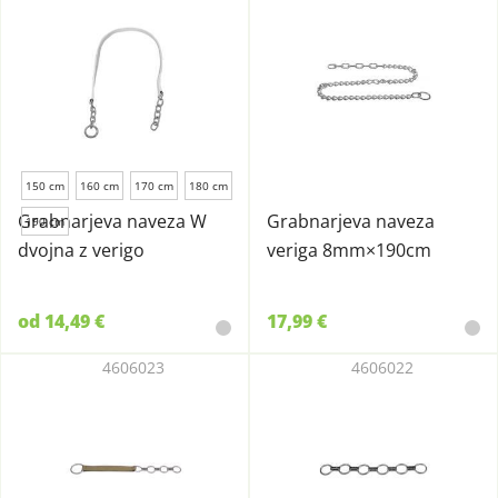
150 cm
160 cm
170 cm
180 cm
Grabnarjeva naveza W
Grabnarjeva naveza
190 cm
dvojna z verigo
veriga 8mm×190cm
od 14,49 €
17,99 €
4606023
4606022