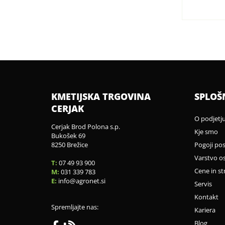
KMETIJSKA TRGOVINA
SPLOŠ
CERJAK
O podjetj
Cerjak Brod Polona s.p.
Kje smo
Bukošek 69
8250 Brežice
Pogoji po
Varstvo o
T:
07 49 93 900
Cene in st
M:
031 339 783
E:
info
agronet.si
Servis
Kontakt
Spremljajte nas:
Kariera
Blog