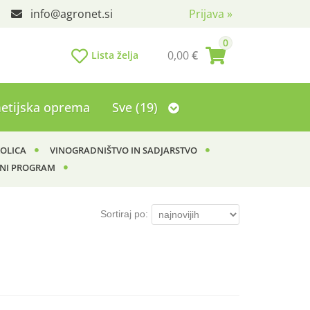
info
agronet.si
Prijava
»
0
0,00
€
Lista želja
etijska oprema
Sve (19)
KOLICA
VINOGRADNIŠTVO IN SADJARSTVO
NI PROGRAM
Sortiraj po: