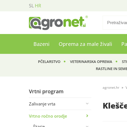
SL
HR
Bazeni
Oprema za male živali
P
PČELARSTVO
VETERINARSKA OPREMA
ST
RASTLINE IN SEM
agronet.hr
Vrtni program
Klešč
Zalivanje vrta
Vrtno ročno orodje
Škarje