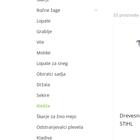
Ročne žage
10 proizvoda
Lopate
Grablje
Vile
Motike
Lopate za sneg
Obiralci sadja
Držala
Sekire
Klešče
Drevesn
Škarje za živo mejo
STIHL
Odstranjevalci plevela
Kladiva