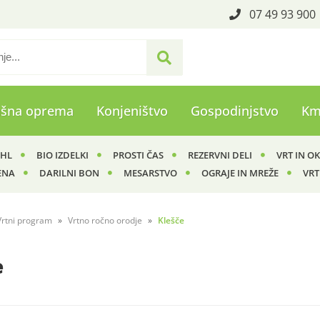
07 49 93 900
ašna oprema
Konjeništvo
Gospodinjstvo
Km
IHL
BIO IZDELKI
PROSTI ČAS
REZERVNI DELI
VRT IN O
ENA
DARILNI BON
MESARSTVO
OGRAJE IN MREŽE
VRT
Vrtni program
Vrtno ročno orodje
Klešče
e