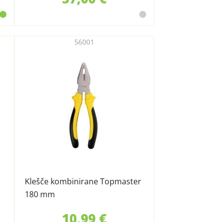
56001
Klešče kombinirane Topmaster
180 mm
10,99 €