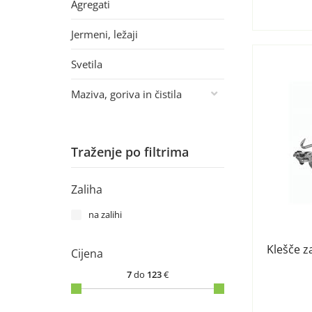
Agregati
Jermeni, ležaji
Svetila
Maziva, goriva in čistila
Traženje po filtrima
Zaliha
na zalihi
Klešče z
Cijena
7
do
123
€