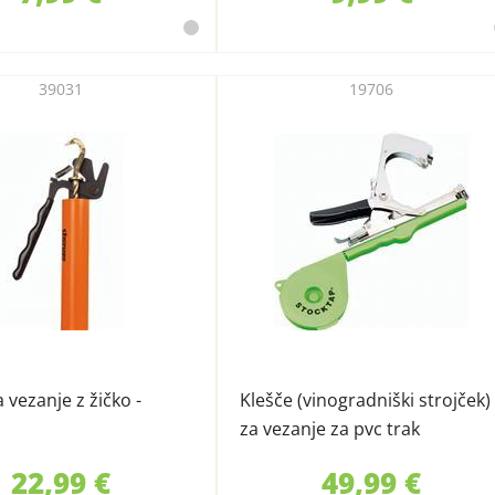
39031
19706
 vezanje z žičko -
Klešče (vinogradniški strojček)
za vezanje za pvc trak
22,99 €
49,99 €