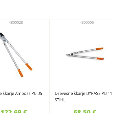
4800028
4800006
e škarje Amboss PB 35
Drevesne škarje BYPASS PB 11
STIHL
122,69 €
68,50 €