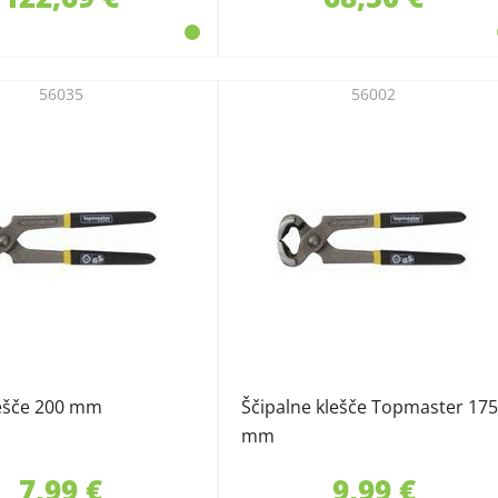
56035
56002
lešče 200 mm
Ščipalne klešče Topmaster 175
mm
7,99 €
9,99 €