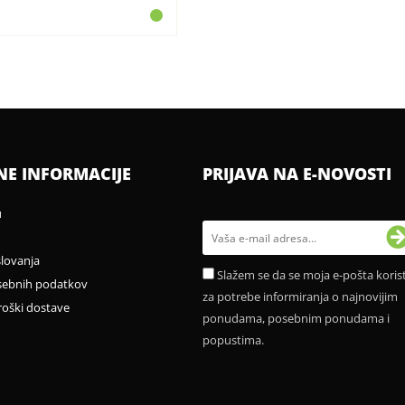
NE INFORMACIJE
PRIJAVA NA E-NOVOSTI
u
slovanja
Slažem se da se moja e-pošta korist
sebnih podatkov
za potrebe informiranja o najnovijim
roški dostave
ponudama, posebnim ponudama i
popustima.