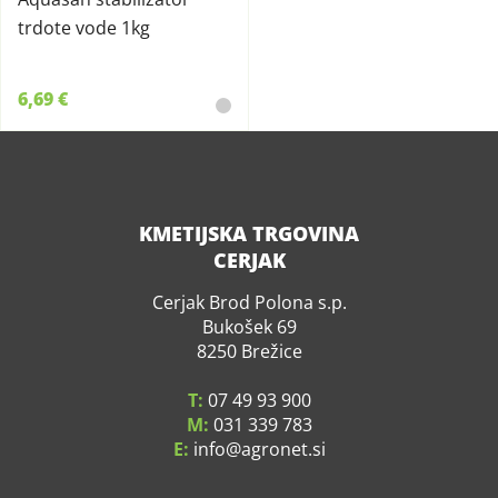
trdote vode 1kg
6,69 €
KMETIJSKA TRGOVINA
CERJAK
Cerjak Brod Polona s.p.
Bukošek 69
8250 Brežice
T:
07 49 93 900
M:
031 339 783
E:
info
agronet.si