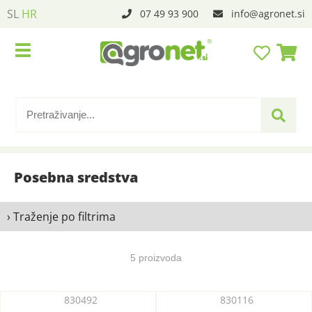
SL
HR
07 49 93 900
info
agronet.si
Posebna sredstva
› Traženje po filtrima
5 proizvoda
830492
830116