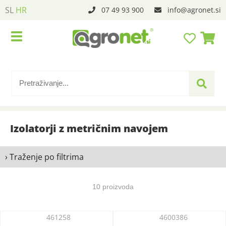
SL
HR
07 49 93 900
info
agronet.si
Izolatorji z metričnim navojem
› Traženje po filtrima
10 proizvoda
461258
4600386