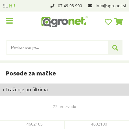
SL
HR
07 49 93 900
info
agronet.si
Posode za mačke
› Traženje po filtrima
27 proizvoda
4602105
4602100