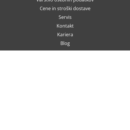
Cene in stroški dostave
Servis
Kontakt
Kariera
Blog
PRIJAVA NA E-NOVOSTI
Slažem se da se moja e-pošta koristi za potrebe informiranja o
najnovijim ponudama, posebnim ponudama i popustima.
NAČINI PLAČILA
Predračun (bančno nakazilo)
Plačilne kartice