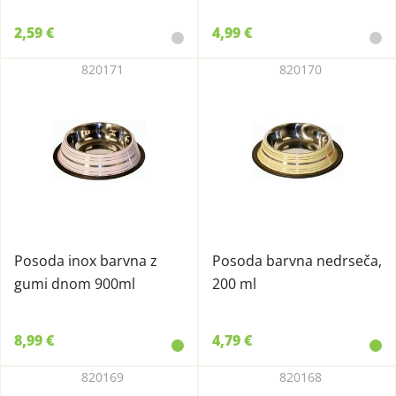
2,59 €
4,99 €
820171
820170
Posoda inox barvna z
Posoda barvna nedrseča,
gumi dnom 900ml
200 ml
8,99 €
4,79 €
820169
820168