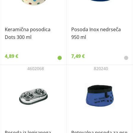
Keramična posodica
Posoda Inox nedrseča
Dots 300 ml
950 ml
4,89 €
7,49 €
4602068
820240
Posoda iz legiranega
Potovalna posoda za pse