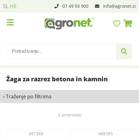
SL
HR
07 49 93 900
info
agronet.si
Žaga za razrez betona in kamnin
› Traženje po filtrima
2 proizvoda
487368
488385