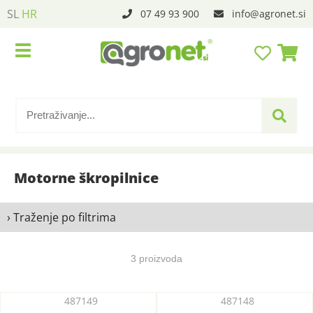
SL
HR
07 49 93 900
info
agronet.si
Motorne škropilnice
› Traženje po filtrima
3 proizvoda
487149
487148