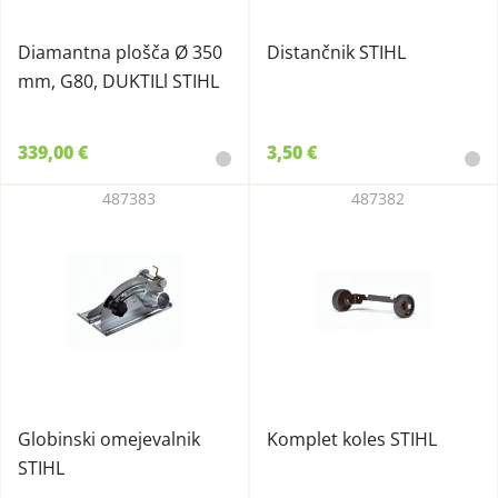
Diamantna plošča Ø 350
Distančnik STIHL
mm, G80, DUKTILl STIHL
339,00 €
3,50 €
487383
487382
Globinski omejevalnik
Komplet koles STIHL
STIHL