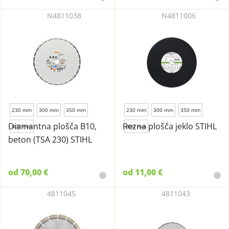
N4811038
N4811006
230 mm
300 mm
350 mm
230 mm
300 mm
350 mm
Diamantna plošča B10,
Rezna plošča jeklo STIHL
400 mm
400 mm
beton (TSA 230) STIHL
od 70,00 €
od 11,00 €
4811045
4811043