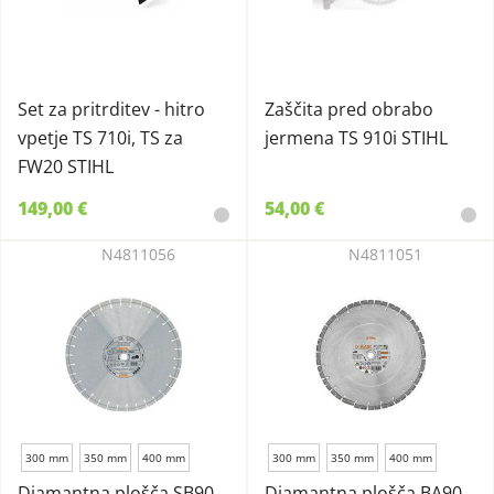
Set za pritrditev - hitro
Zaščita pred obrabo
vpetje TS 710i, TS za
jermena TS 910i STIHL
FW20 STIHL
149,00 €
54,00 €
N4811056
N4811051
300 mm
350 mm
400 mm
300 mm
350 mm
400 mm
Diamantna plošča SB90,
Diamantna plošča BA90,