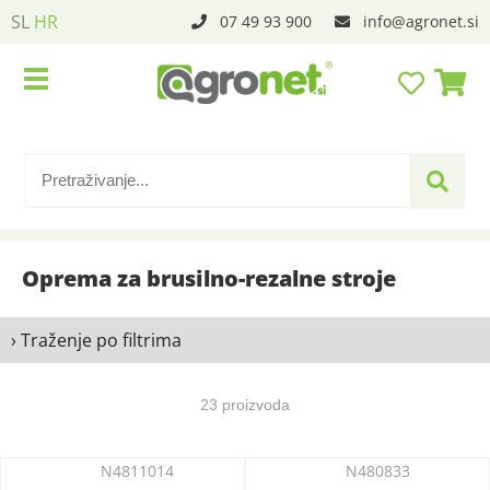
SL
HR
07 49 93 900
info
agronet.si
Oprema za brusilno-rezalne stroje
› Traženje po filtrima
23 proizvoda
N4811014
N480833