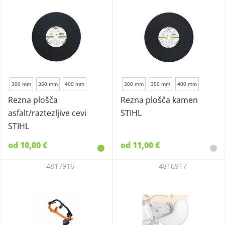
300 mm
350 mm
400 mm
300 mm
350 mm
400 mm
Rezna plošča
Rezna plošča kamen
asfalt/raztezljive cevi
STIHL
STIHL
od 10,00 €
od 11,00 €
4817916
4816917