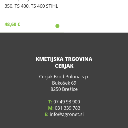
350, TS 400, TS 460 STIHL
48,60 €
KMETIJSKA TRGOVINA
CERJAK
Cerjak Brod Polona s.p.
Bukošek 69
8250 Brežice
T:
07 49 93 900
M:
031 339 783
E:
info
agronet.si