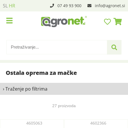
SL
HR
07 49 93 900
info
agronet.si
Ostala oprema za mačke
› Traženje po filtrima
27 proizvoda
4605063
4602366