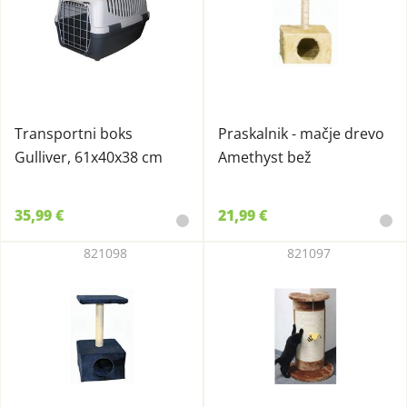
Transportni boks
Praskalnik - mačje drevo
Gulliver, 61x40x38 cm
Amethyst bež
35,99 €
21,99 €
821098
821097