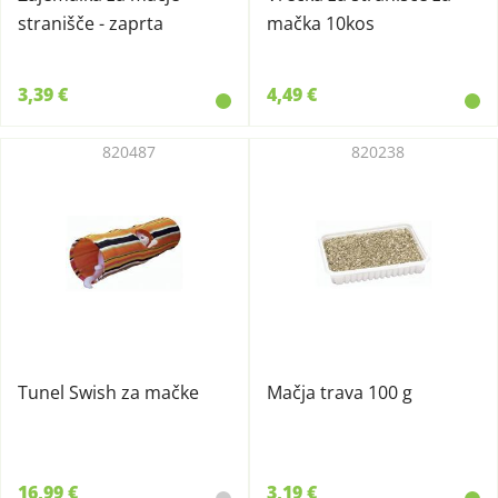
stranišče - zaprta
mačka 10kos
3,39 €
4,49 €
820487
820238
Tunel Swish za mačke
Mačja trava 100 g
16,99 €
3,19 €