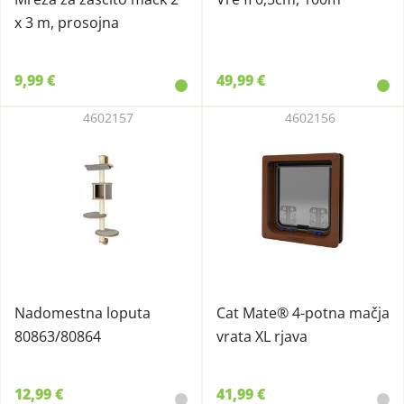
x 3 m, prosojna
9,99 €
49,99 €
4602157
4602156
Nadomestna loputa
Cat Mate® 4-potna mačja
80863/80864
vrata XL rjava
12,99 €
41,99 €