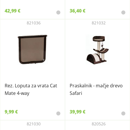
42,99 €
36,40 €
821036
821032
Rez. Loputa za vrata Cat
Praskalnik - mačje drevo
Mate 4-way
Safari
9,99 €
39,99 €
821030
820526