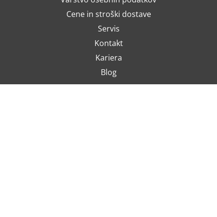
Cene in stroški dostave
Servis
Kontakt
Kariera
Blog
PRIJAVA NA E-NOVOSTI
Slažem se da se moja e-pošta koristi za potrebe informiranja o
najnovijim ponudama, posebnim ponudama i popustima.
NAČINI PLAČILA
Predračun (bančno nakazilo)
Plačilne kartice