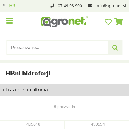
SL
HR
07 49 93 900
info
agronet.si
Hišni hidroforji
› Traženje po filtrima
8 proizvoda
499018
490594