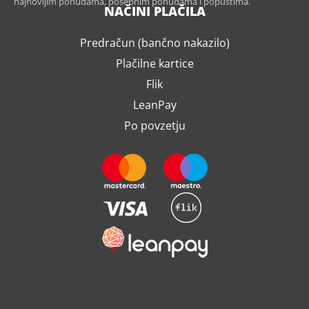
najnovijim ponudama, posebnim ponudama i popustima.
NAČINI PLAČILA
Predračun (bančno nakazilo)
Plačilne kartice
Flik
LeanPay
Po povzetju