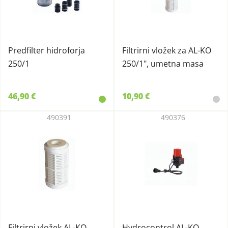
Predfilter hidroforja
Filtrirni vložek za AL-KO
250/1
250/1", umetna masa
46,90 €
10,90 €
490391
490376
Filtrirni vložek AL-KO
Hydrocontrol AL-KO