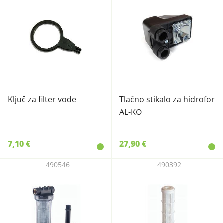
Ključ za filter vode
Tlačno stikalo za hidrofor
AL-KO
7,10 €
27,90 €
490546
490392