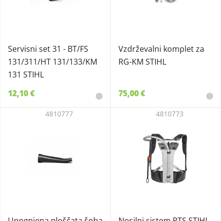
Servisni set 31 - BT/FS
Vzdrževalni komplet za
131/311/HT 131/133/KM
RG-KM STIHL
131 STIHL
12,10 €
75,00 €
4810777
4810773
Upognjena ploščata šoba
Nosilni sistem RTS STIHL