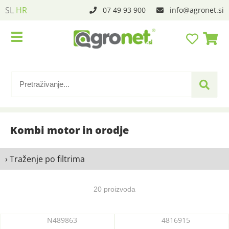
SL
HR
07 49 93 900
info
agronet.si
Kombi motor in orodje
› Traženje po filtrima
20 proizvoda
N489863
4816915