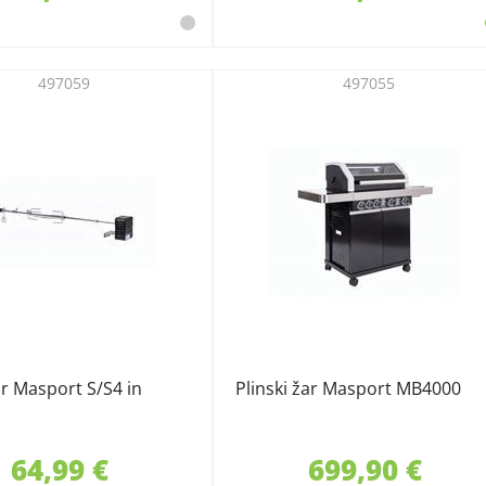
497059
497055
ar Masport S/S4 in
Plinski žar Masport MB4000
64,99 €
699,90 €