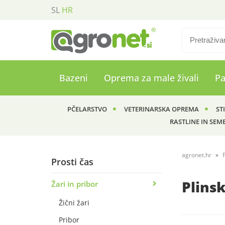
SL
HR
Bazeni
Oprema za male živali
P
PČELARSTVO
VETERINARSKA OPREMA
ST
RASTLINE IN SEM
agronet.hr
Prosti čas
Plinsk
Žari in pribor
Žični žari
Pribor