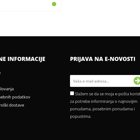
NE INFORMACIJE
PRIJAVA NA E-NOVOSTI
u
slovanja
Slažem se da se moja e-pošta korist
sebnih podatkov
za potrebe informiranja o najnovijim
roški dostave
ponudama, posebnim ponudama i
popustima.