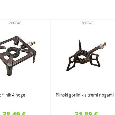
260246
260245
orilnik 4 noge
Plinski gorilnik s tremi nogami
38,49 €
31,89 €