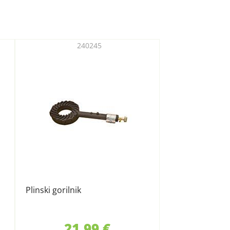
240245
Plinski gorilnik
21,99 €