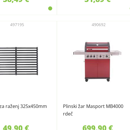
497195
490692
 za raženj 325x450mm
Plinski žar Masport MB4000
rdeč
49,90 €
699,90 €