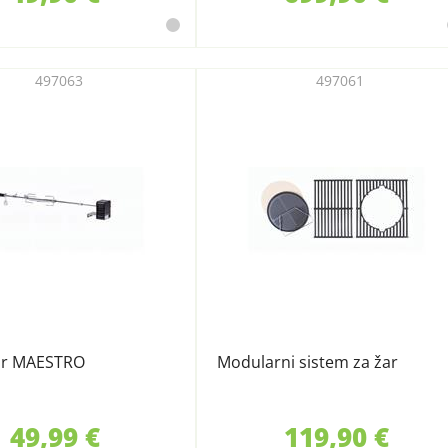
497063
497061
žar MAESTRO
Modularni sistem za žar
49,99 €
119,90 €