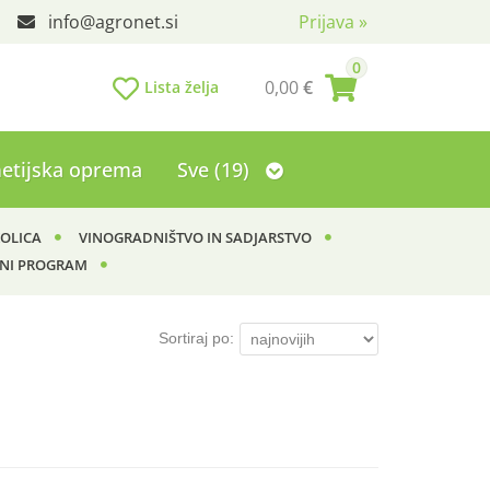
info
agronet.si
Prijava
»
0
0,00
€
Lista želja
etijska oprema
Sve (19)
KOLICA
VINOGRADNIŠTVO IN SADJARSTVO
NI PROGRAM
Sortiraj po: