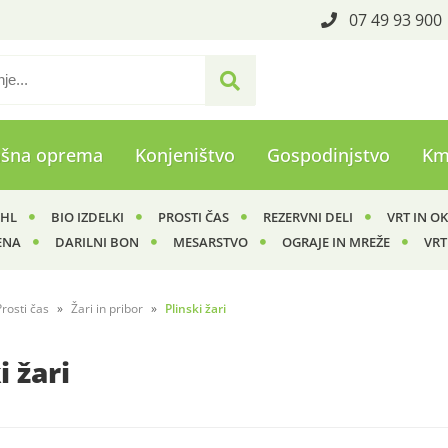
07 49 93 900
ašna oprema
Konjeništvo
Gospodinjstvo
Km
IHL
BIO IZDELKI
PROSTI ČAS
REZERVNI DELI
VRT IN O
ENA
DARILNI BON
MESARSTVO
OGRAJE IN MREŽE
VRT
Prosti čas
Žari in pribor
Plinski žari
i žari