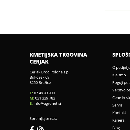
KMETIJSKA TRGOVINA
SPLOŠ
CERJAK
O podjetj
Cerjak Brod Polona s.p.
Kje smo
Bukošek 69
8250 Brežice
Pogoji po
Varstvo o
T:
07 49 93 900
Cene in st
M:
031 339 783
E:
info
agronet.si
Servis
Kontakt
Spremljajte nas:
Kariera
Blog