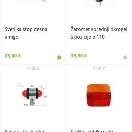
Svetilka stop desna
Žaromet sprednji okrogel
amigo
s pozicijo ø 110
23,60 €
39,90 €
41856
41697
Svetilka pozicijska
Steklo svetilke stop