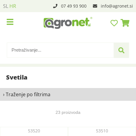
SL
HR
07 49 93 900
info
agronet.si
Svetila
› Traženje po filtrima
23 proizvoda
53520
53510