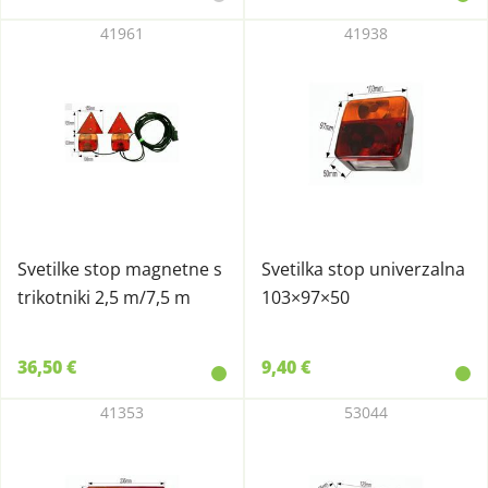
41961
41938
Svetilke stop magnetne s
Svetilka stop univerzalna
trikotniki 2,5 m/7,5 m
103×97×50
36,50 €
9,40 €
41353
53044