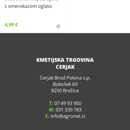
s smerokazom oglato
4,99 €
KMETIJSKA TRGOVINA
CERJAK
Cerjak Brod Polona s.p.
Bukošek 69
8250 Brežice
T:
07 49 93 900
M:
031 339 783
E:
info
agronet.si