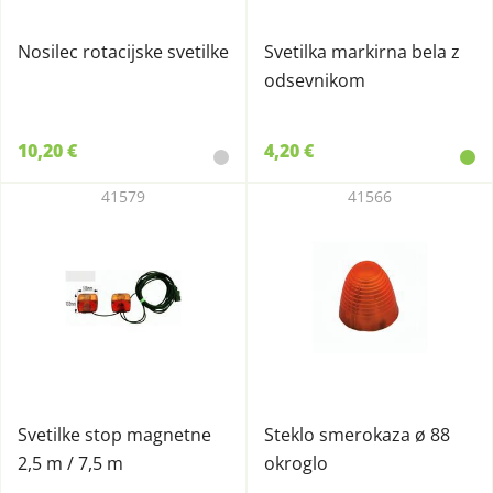
Nosilec rotacijske svetilke
Svetilka markirna bela z
odsevnikom
10,20 €
4,20 €
41579
41566
Svetilke stop magnetne
Steklo smerokaza ø 88
2,5 m / 7,5 m
okroglo