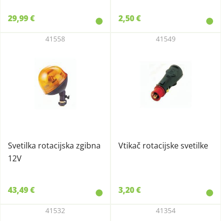
29,99 €
2,50 €
41558
41549
Svetilka rotacijska zgibna
Vtikač rotacijske svetilke
12V
43,49 €
3,20 €
41532
41354