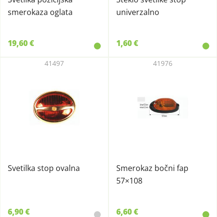
smerokaza oglata
univerzalno
19,60 €
1,60 €
41497
41976
Svetilka stop ovalna
Smerokaz bočni fap
57×108
6,90 €
6,60 €