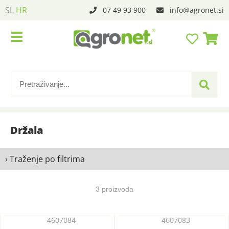
SL
HR
07 49 93 900
info
agronet.si
Držala
› Traženje po filtrima
3 proizvoda
4607084
4607083