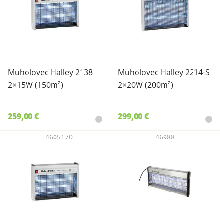
Muholovec Halley 2138
Muholovec Halley 2214-S
2×15W (150m²)
2×20W (200m²)
259,00 €
299,00 €
4605170
46988