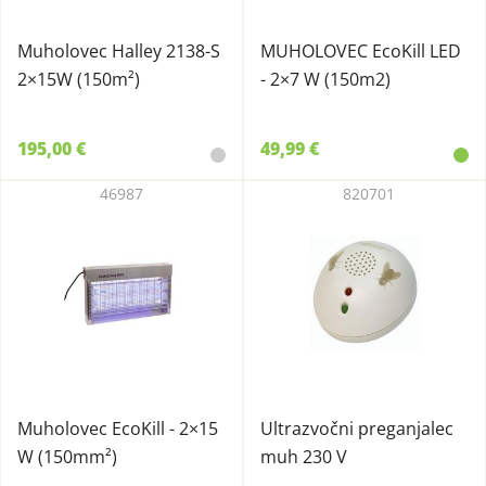
Muholovec Halley 2138-S
MUHOLOVEC EcoKill LED
2×15W (150m²)
- 2×7 W (150m2)
195,00 €
49,99 €
46987
820701
Muholovec EcoKill - 2×15
Ultrazvočni preganjalec
W (150mm²)
muh 230 V