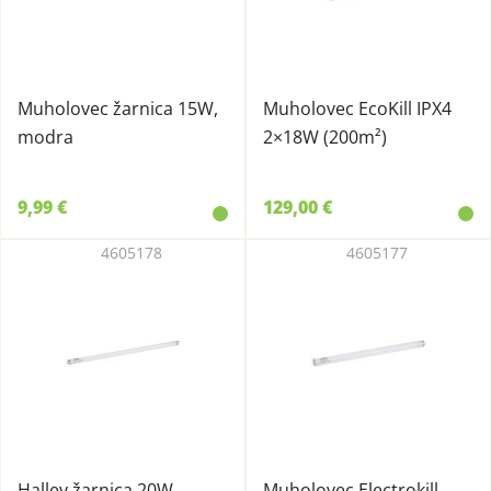
Muholovec žarnica 15W,
Muholovec EcoKill IPX4
modra
2×18W (200m²)
9,99 €
129,00 €
4605178
4605177
Halley žarnica 20W,
Muholovec Electrokill