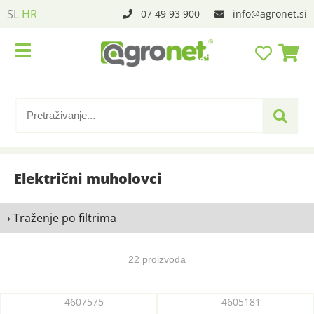
SL
HR
07 49 93 900
info
agronet.si
Električni muholovci
› Traženje po filtrima
22 proizvoda
4607575
4605181