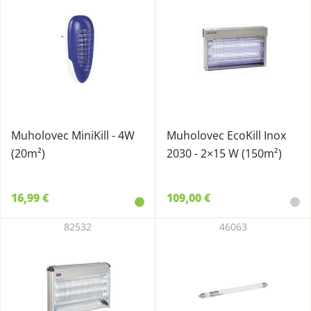
Muholovec MiniKill - 4W
Muholovec EcoKill Inox
(20m²)
2030 - 2×15 W (150m²)
16,99 €
109,00 €
82532
46063