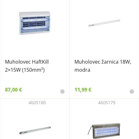
Muholovec HaftKill
Muholovec žarnica 18W,
2×15W (150mm²)
modra
87,00 €
11,99 €
4605180
4605179