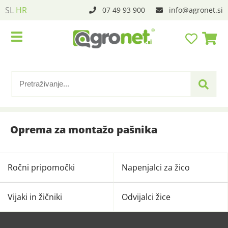
SL
HR
07 49 93 900
info
agronet.si
Oprema za montažo pašnika
Ročni pripomočki
Napenjalci za žico
Vijaki in žičniki
Odvijalci žice