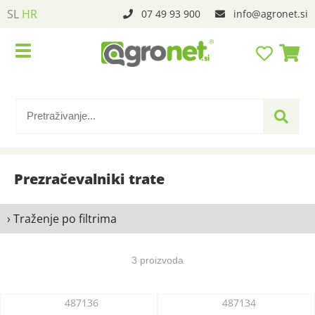
SL
HR
07 49 93 900
info
agronet.si
Prezračevalniki trate
› Traženje po filtrima
3 proizvoda
487136
487134