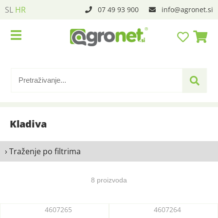
SL
HR
07 49 93 900
info
agronet.si
Kladiva
› Traženje po filtrima
8 proizvoda
4607265
4607264