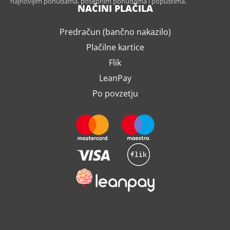
najnovijim ponudama, posebnim ponudama i popustima.
NAČINI PLAČILA
Predračun (bančno nakazilo)
Plačilne kartice
Flik
LeanPay
Po povzetju