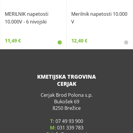
MERILNIK napetosti
Merilnik napetosti 10.000
10.000V - 6 nivojski
V
11,49 €
12,40 €
KMETIJSKA TRGOVINA
CERJAK
Cerjak Brod Polona s.p.
Bukošek 69
8250 Brežice
T:
07 49 93 900
M:
031 339 783