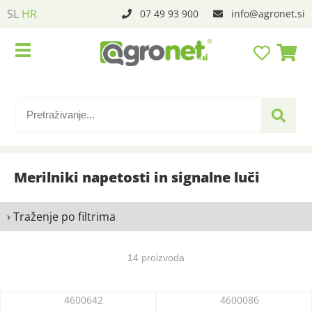
SL
HR
07 49 93 900
info
agronet.si
Merilniki napetosti in signalne luči
› Traženje po filtrima
14 proizvoda
4600642
4600086