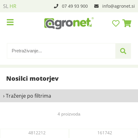
SL
HR
07 49 93 900
info
agronet.si
Nosilci motorjev
› Traženje po filtrima
4 proizvoda
4812212
161742