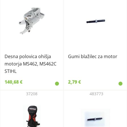
Desna polovica ohišja
Gumi blažilec za motor
motorja MS462, MS462C
STIHL
140,68 €
2,79 €
37208
483773