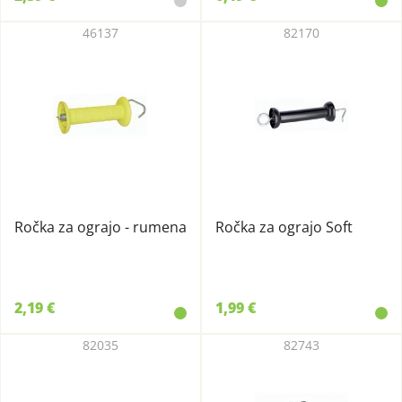
46137
82170
Ročka za ograjo - rumena
Ročka za ograjo Soft
2,19 €
1,99 €
82035
82743