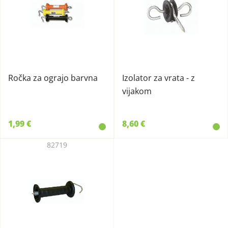
Ročka za ograjo barvna
Izolator za vrata - z
vijakom
1,99 €
8,60 €
82719