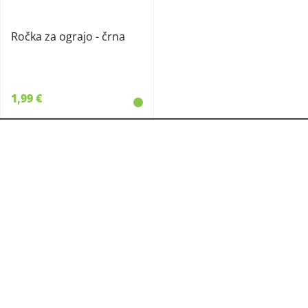
Ročka za ograjo - črna
1,99 €
KMETIJSKA TRGOVINA
CERJAK
Cerjak Brod Polona s.p.
Bukošek 69
8250 Brežice
T:
07 49 93 900
M:
031 339 783