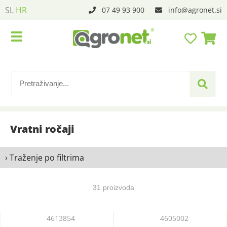
SL
HR
07 49 93 900
info
agronet.si
Vratni ročaji
› Traženje po filtrima
31 proizvoda
4613854
4605002