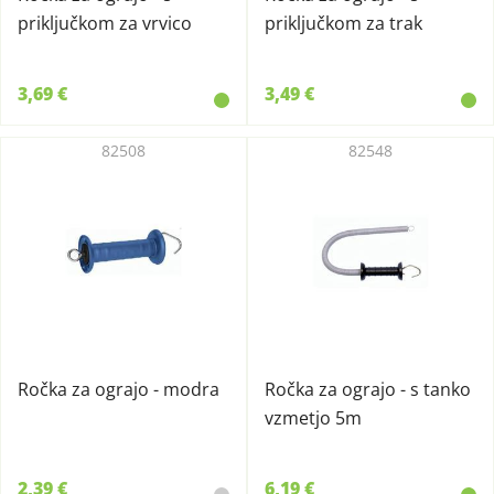
priključkom za vrvico
priključkom za trak
3,69 €
3,49 €
82508
82548
Ročka za ograjo - modra
Ročka za ograjo - s tanko
vzmetjo 5m
2,39 €
6,19 €