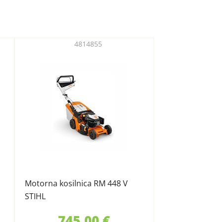
4814855
Motorna kosilnica RM 448 V
STIHL
745,00 €