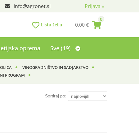
info
agronet.si
Prijava
»
0
0,00
€
Lista želja
etijska oprema
Sve (19)
KOLICA
VINOGRADNIŠTVO IN SADJARSTVO
NI PROGRAM
Sortiraj po: