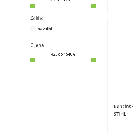
0
do
2500
m2
Zaliha
na zalihi
Cijena
425
do
1540
€
Bencinsk
STIHL