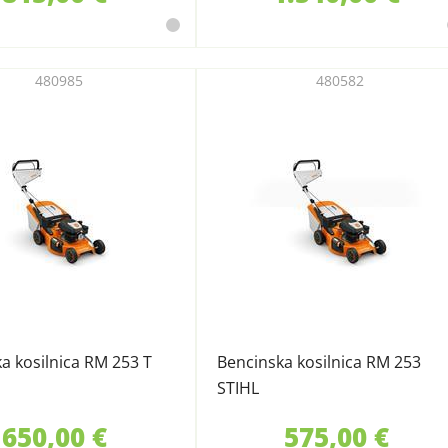
480985
480582
a kosilnica RM 253 T
Bencinska kosilnica RM 253
STIHL
650,00 €
575,00 €