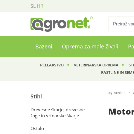
SL
HR
Bazeni
Oprema za male živali
P
PČELARSTVO
VETERINARSKA OPREMA
ST
RASTLINE IN SEM
agronet.hr
S
Stihl
Motor
Drevesne škarje, drevesne
žage in vrtnarske škarje
Ostalo