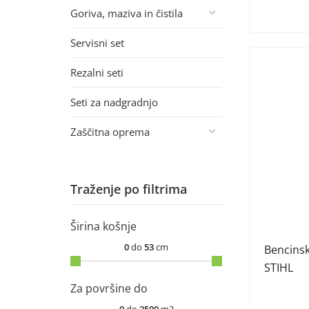
Goriva, maziva in čistila
Servisni set
Rezalni seti
Seti za nadgradnjo
Zaščitna oprema
Traženje po filtrima
Širina košnje
0
do
53
cm
Bencinsk
STIHL
Za površine do