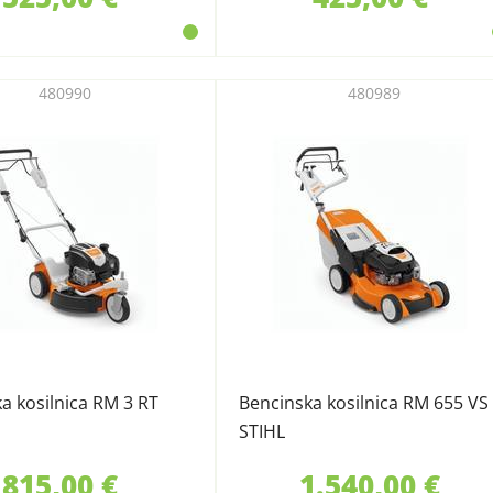
480990
480989
a kosilnica RM 3 RT
Bencinska kosilnica RM 655 VS
STIHL
815,00 €
1.540,00 €