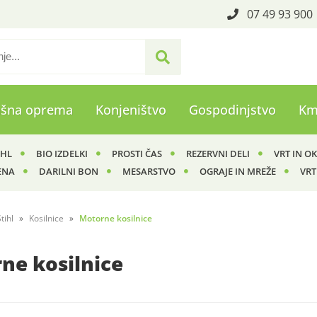
07 49 93 900
ašna oprema
Konjeništvo
Gospodinjstvo
Km
IHL
BIO IZDELKI
PROSTI ČAS
REZERVNI DELI
VRT IN O
ENA
DARILNI BON
MESARSTVO
OGRAJE IN MREŽE
VRT
tihl
Kosilnice
Motorne kosilnice
ne kosilnice