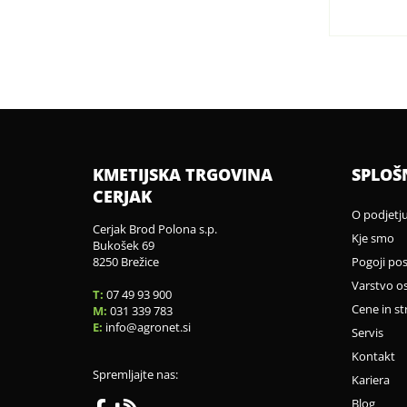
KMETIJSKA TRGOVINA
SPLOŠ
CERJAK
O podjetj
Cerjak Brod Polona s.p.
Kje smo
Bukošek 69
8250 Brežice
Pogoji po
Varstvo o
T:
07 49 93 900
Cene in st
M:
031 339 783
E:
info
agronet.si
Servis
Kontakt
Spremljajte nas:
Kariera
Blog