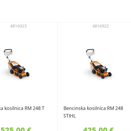
4816923
4816922
a kosilnica RM 248 T
Bencinska kosilnica RM 248
STIHL
525,00 €
425,00 €