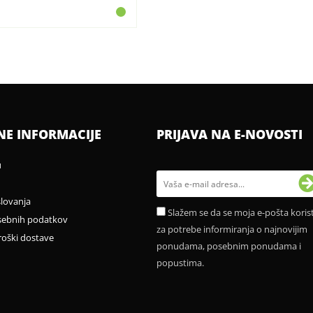
NE INFORMACIJE
PRIJAVA NA E-NOVOSTI
u
slovanja
Slažem se da se moja e-pošta korist
sebnih podatkov
za potrebe informiranja o najnovijim
roški dostave
ponudama, posebnim ponudama i
popustima.