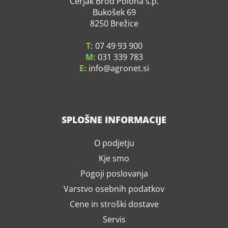
Cerjak Brod Polona s.p.
Bukošek 69
8250 Brežice
T:
07 49 93 900
M:
031 339 783
E:
info
agronet.si
SPLOŠNE INFORMACIJE
O podjetju
Kje smo
Pogoji poslovanja
Varstvo osebnih podatkov
Cene in stroški dostave
Servis