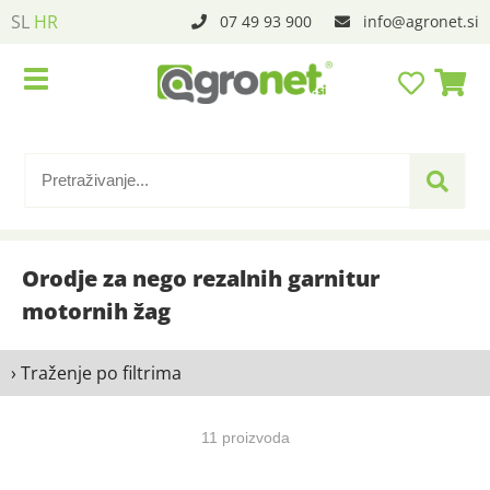
SL
HR
07 49 93 900
info
agronet.si
Orodje za nego rezalnih garnitur
motornih žag
› Traženje po filtrima
11 proizvoda