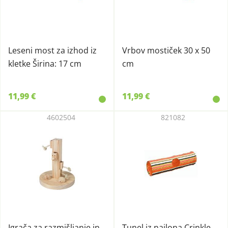
Leseni most za izhod iz
Vrbov mostiček 30 x 50
kletke Širina: 17 cm
cm
11,99 €
11,99 €
4602504
821082
Igrača za razmišljanje in
Tunel iz najlona Crinkle