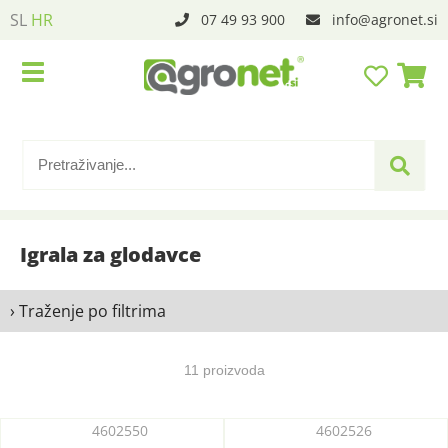
SL
HR
07 49 93 900
info
agronet.si
Igrala za glodavce
› Traženje po filtrima
11 proizvoda
4602550
4602526