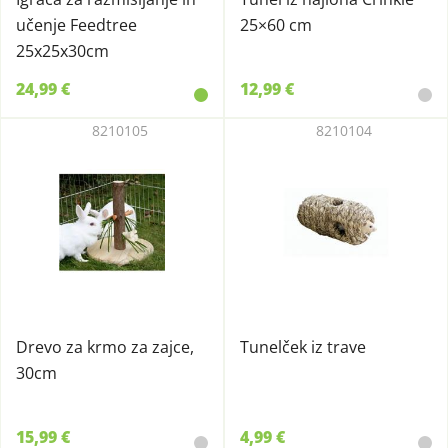
učenje Feedtree
25×60 cm
25x25x30cm
24,99 €
12,99 €
8210105
8210104
Drevo za krmo za zajce,
Tunelček iz trave
30cm
15,99 €
4,99 €