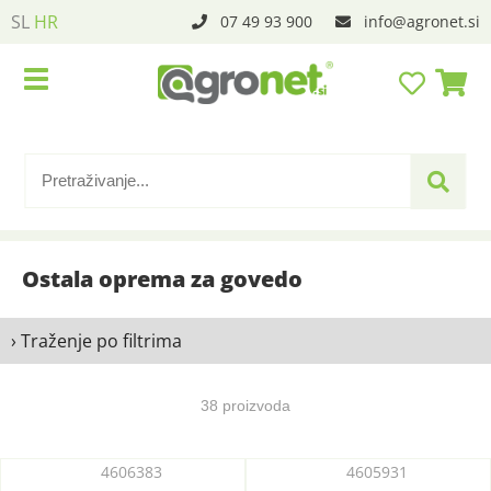
SL
HR
07 49 93 900
info
agronet.si
Ostala oprema za govedo
› Traženje po filtrima
38 proizvoda
4606383
4605931