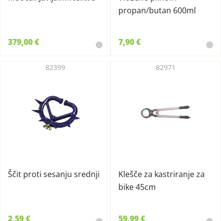
propan/butan 600ml
379,00 €
7,90 €
82399
82971
Ščit proti sesanju srednji
Klešče za kastriranje za
bike 45cm
2,59 €
59,99 €