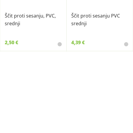
Ščit proti sesanju, PVC,
Ščit proti sesanju PVC
srednji
srednji
2,50 €
4,39 €
46004
82427
Merilni trak za govedo
Ščit proti sesanju PVC
2,5m
mali