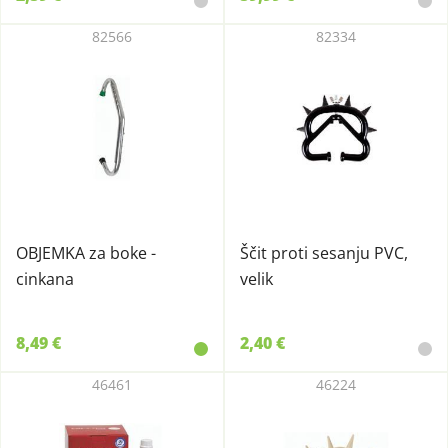
82566
82334
OBJEMKA za boke -
Ščit proti sesanju PVC,
cinkana
velik
8,49 €
2,40 €
46461
46224