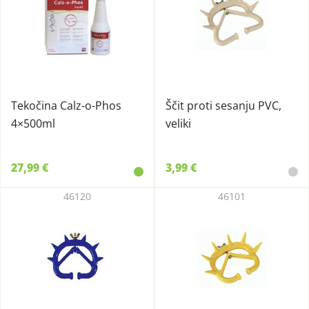
Tekočina Calz-o-Phos
Ščit proti sesanju PVC,
4×500ml
veliki
27,99 €
3,99 €
46120
46101