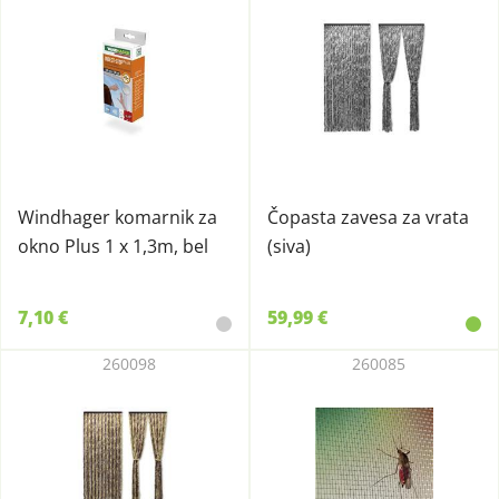
Windhager komarnik za
Čopasta zavesa za vrata
okno Plus 1 x 1,3m, bel
(siva)
7,10 €
59,99 €
260098
260085