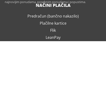
najnovijim ponudama, posebnim ponudama i popustima.
NAČINI PLAČILA
Predračun (bančno nakazilo)
Plačilne kartice
Flik
LeanPay
Po povzetju