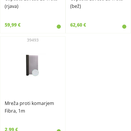
(rjava)
(bež)
59,99 €
62,60 €
39493
Mreža proti komarjem
Fibra, 1m
2,99 €