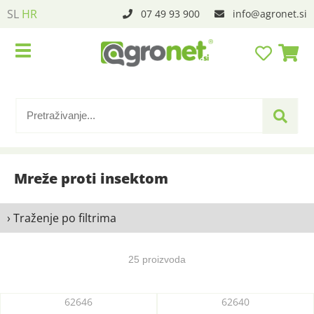
SL
HR
07 49 93 900
info
agronet.si
Mreže proti insektom
› Traženje po filtrima
25 proizvoda
62646
62640