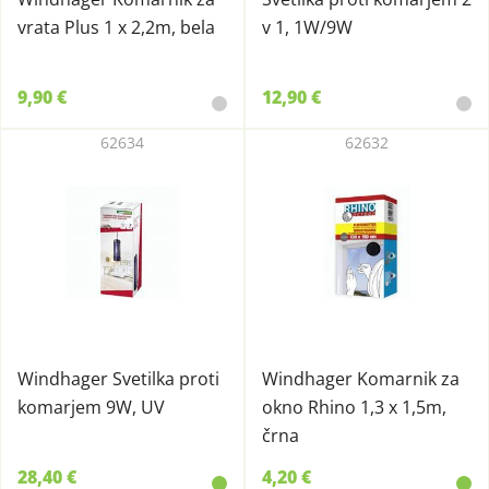
vrata Plus 1 x 2,2m, bela
v 1, 1W/9W
9,90 €
12,90 €
62634
62632
Windhager Svetilka proti
Windhager Komarnik za
komarjem 9W, UV
okno Rhino 1,3 x 1,5m,
črna
28,40 €
4,20 €