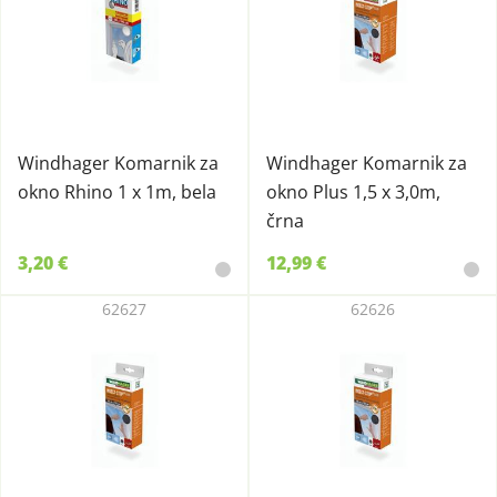
Windhager Komarnik za
Windhager Komarnik za
okno Rhino 1 x 1m, bela
okno Plus 1,5 x 3,0m,
črna
3,20 €
12,99 €
62627
62626