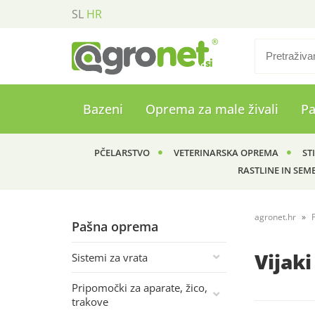
SL
HR
Bazeni
Oprema za male živali
P
PČELARSTVO
VETERINARSKA OPREMA
ST
RASTLINE IN SEM
agronet.hr
Pašna oprema
Vijaki
Sistemi za vrata
Pripomočki za aparate, žico,
trakove