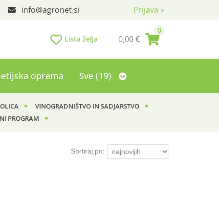
info
agronet.si
Prijava
»
0
0,00
€
Lista želja
etijska oprema
Sve (19)
KOLICA
VINOGRADNIŠTVO IN SADJARSTVO
NI PROGRAM
Sortiraj po: