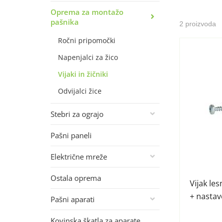
Oprema za montažo
pašnika
2 proizvoda
Ročni pripomočki
Napenjalci za žico
Vijaki in žičniki
Odvijalci žice
Stebri za ograjo
Pašni paneli
Električne mreže
Ostala oprema
Vijak le
+ nastav
Pašni aparati
Kovinska škatla za aparate