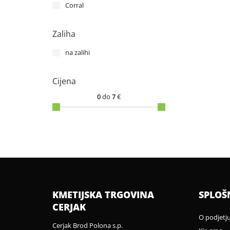
Corral
Zaliha
na zalihi
Cijena
0
do
7
€
KMETIJSKA TRGOVINA
SPLOŠ
CERJAK
O podjetj
Cerjak Brod Polona s.p.