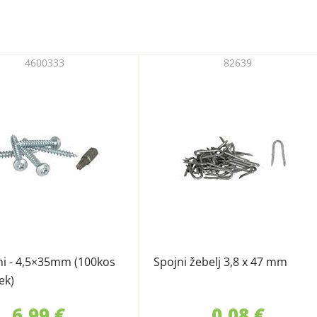
4600333
82639
sni - 4,5×35mm (100kos
Spojni žebelj 3,8 x 47 mm
ek)
6,99 €
0,08 €