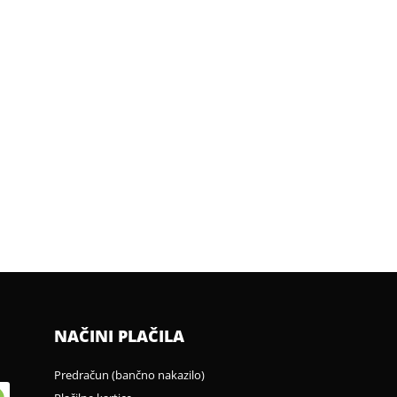
NAČINI PLAČILA
Predračun (bančno nakazilo)