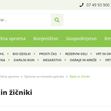
07 49 93 900
ašna oprema
Konjeništvo
Gospodinjstvo
Km
IHL
BIO IZDELKI
PROSTI ČAS
REZERVNI DELI
VRT IN O
ENA
DARILNI BON
MESARSTVO
OGRAJE IN MREŽE
VRT
Pašna oprema
Oprema za montažo pašnika
Vijaki in žičniki
 in žičniki