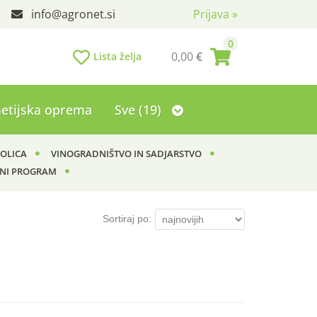
info
agronet.si
Prijava
»
0
0,00
€
Lista želja
etijska oprema
Sve (19)
KOLICA
VINOGRADNIŠTVO IN SADJARSTVO
NI PROGRAM
Sortiraj po: