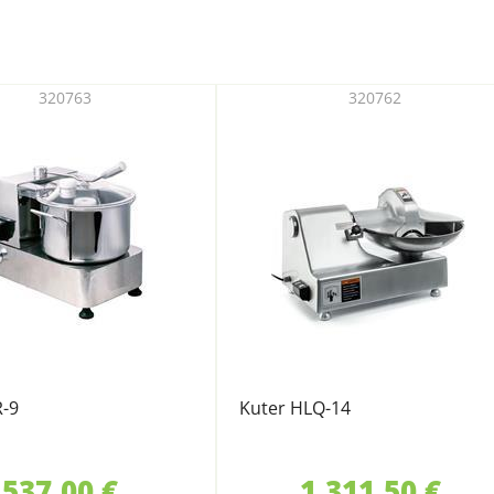
320763
320762
R-9
Kuter HLQ-14
537,00 €
1.311,50 €