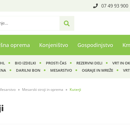
07 49 93 900
ašna oprema
Konjeništvo
Gospodinjstvo
Km
IHL
BIO IZDELKI
PROSTI ČAS
REZERVNI DELI
VRT IN O
ENA
DARILNI BON
MESARSTVO
OGRAJE IN MREŽE
VRT
Mesarstvo
Mesarski stroji in oprema
Kuterji
i