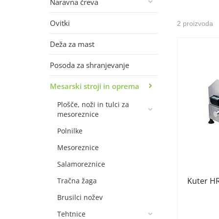
Naravna čreva
Ovitki
2 proizvoda
Deža za mast
Posoda za shranjevanje
Mesarski stroji in oprema
Plošče, noži in tulci za
mesoreznice
Polnilke
Mesoreznice
Salamoreznice
Kuter H
Tračna žaga
Brusilci nožev
Tehtnice