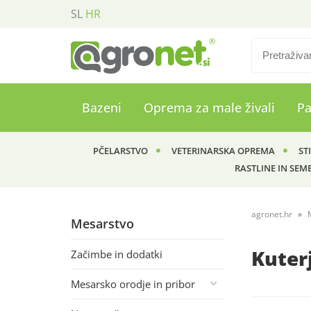
SL
HR
Bazeni
Oprema za male živali
P
PČELARSTVO
VETERINARSKA OPREMA
ST
RASTLINE IN SEM
agronet.hr
Mesarstvo
Kuterj
Začimbe in dodatki
Mesarsko orodje in pribor