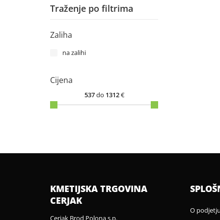
Traženje po filtrima
Zaliha
na zalihi
Cijena
537
do
1312
€
KMETIJSKA TRGOVINA
SPLOŠ
CERJAK
O podjetj
Cerjak Brod Polona s.p.