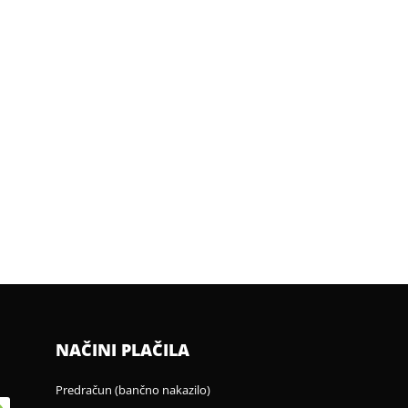
NAČINI PLAČILA
Predračun (bančno nakazilo)