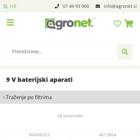
SL
HR
07 49 93 900
info
agronet.si
9 V baterijski aparati
› Traženje po filtrima
10 proizvoda
N4600053
4613864