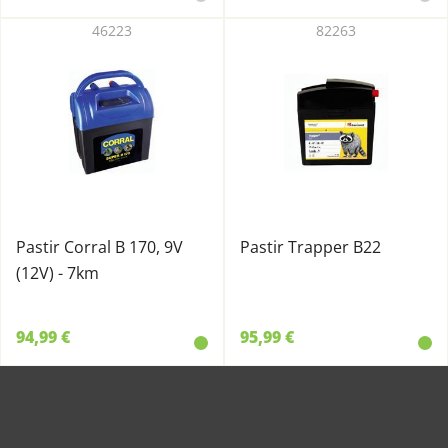
46223
82263
Pastir Corral B 170, 9V
Pastir Trapper B22
(12V) - 7km
94,99 €
95,99 €