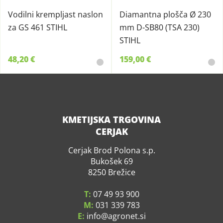
Vodilni krempljast naslon
Diamantna plošča Ø 230
za GS 461 STIHL
mm D-SB80 (TSA 230)
STIHL
48,20 €
159,00 €
KMETIJSKA TRGOVINA
CERJAK
Cerjak Brod Polona s.p.
Bukošek 69
8250 Brežice
T:
07 49 93 900
M:
031 339 783
E:
info
agronet.si