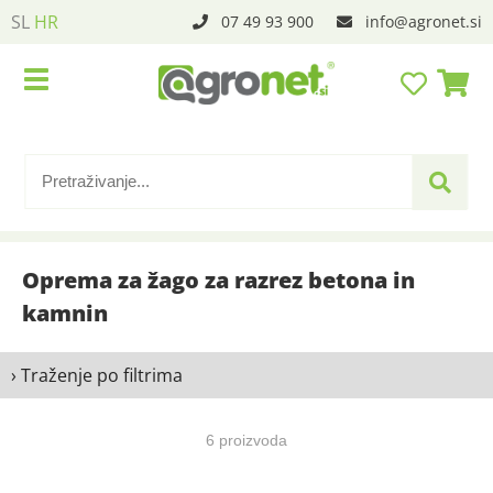
SL
HR
07 49 93 900
info
agronet.si
Oprema za žago za razrez betona in
kamnin
› Traženje po filtrima
6 proizvoda