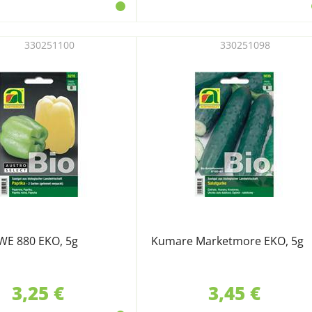
330251100
330251098
WE 880 EKO, 5g
Kumare Marketmore EKO, 5g
3,25 €
3,45 €