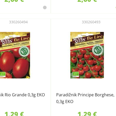
330260494
330260493
ik Rio Grande 0,3g EKO
Paradižnik Principe Borghese,
0,3g EKO
1,29 €
1,29 €