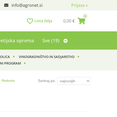
info
agronet.si
Prijava
»
0
0,00
€
Lista želja
etijska oprema
Sve (19)
KOLICA
VINOGRADNIŠTVO IN SADJARSTVO
NI PROGRAM
Plodovke
Sortiraj po: