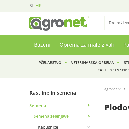
SL
HR
Bazeni
Oprema za male živali
P
PČELARSTVO
VETERINARSKA OPREMA
ST
RASTLINE IN SEM
agronet.hr
Rastline in semena
Plodo
Semena
Semena zelenjave
Kapusnice