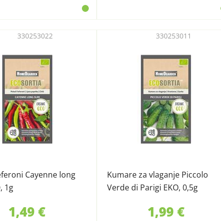
330253022
330253011
eferoni Cayenne long
Kumare za vlaganje Piccolo
, 1g
Verde di Parigi EKO, 0,5g
1,49 €
1,99 €