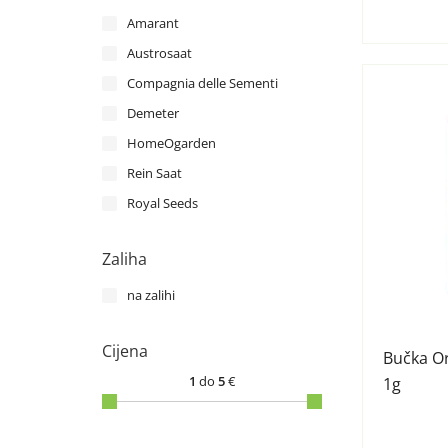
Amarant
Austrosaat
Compagnia delle Sementi
Demeter
HomeOgarden
Rein Saat
Royal Seeds
Zaliha
na zalihi
Cijena
Bučka Or
1
do
5
€
1g