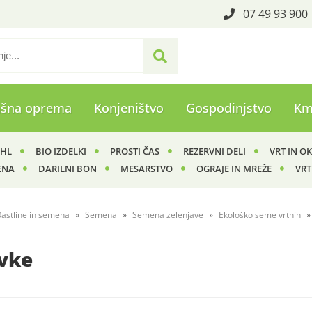
07 49 93 900
ašna oprema
Konjeništvo
Gospodinjstvo
Km
IHL
BIO IZDELKI
PROSTI ČAS
REZERVNI DELI
VRT IN O
ENA
DARILNI BON
MESARSTVO
OGRAJE IN MREŽE
VRT
Rastline in semena
Semena
Semena zelenjave
Ekološko seme vrtnin
vke