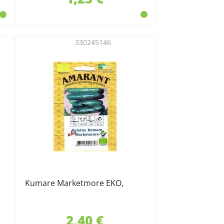
330245146
Kumare Marketmore EKO,
2,40 €