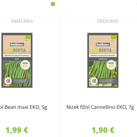
330253003
330253002
žol Bean maxi EKO, 5g
Nizek fižol Cannellino EKO, 7g
1,99 €
1,90 €