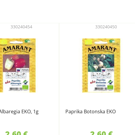
330240454
330240450
Albaregia EKO, 1g
Paprika Botonska EKO
2,60 €
2,60 €