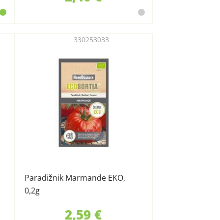
330253033
Paradižnik Marmande EKO,
0,2g
2,59 €