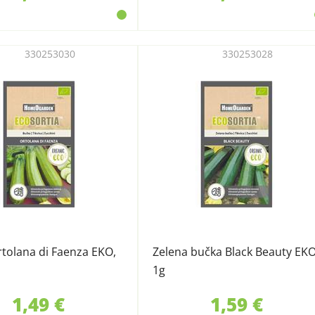
330253030
330253028
tolana di Faenza EKO,
Zelena bučka Black Beauty EKO
1g
1,49 €
1,59 €