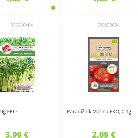
330260464
330253034
50g EKO
Paradižnik Matina EKO, 0,1g
3,99 €
2,09 €