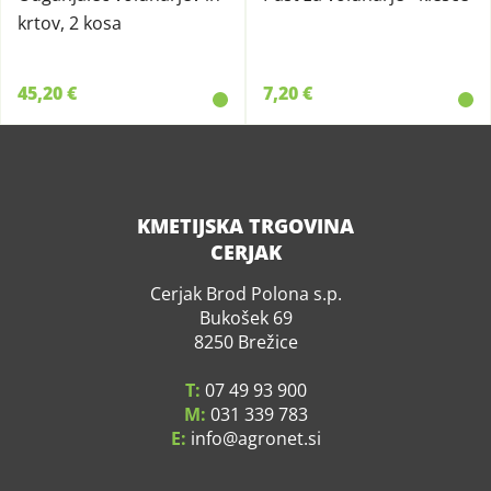
krtov, 2 kosa
45,20 €
7,20 €
KMETIJSKA TRGOVINA
CERJAK
Cerjak Brod Polona s.p.
Bukošek 69
8250 Brežice
T:
07 49 93 900
M:
031 339 783
E:
info
agronet.si