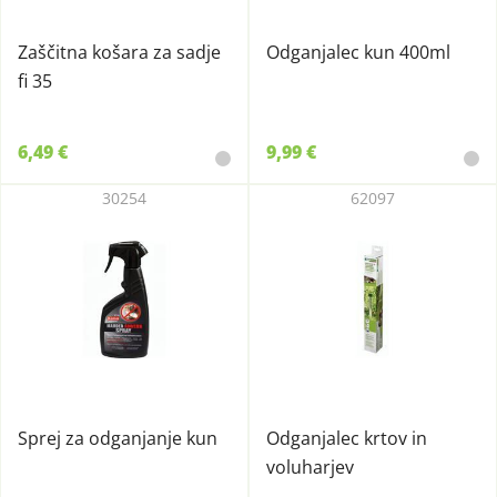
Zaščitna košara za sadje
Odganjalec kun 400ml
fi 35
6,49 €
9,99 €
30254
62097
Sprej za odganjanje kun
Odganjalec krtov in
voluharjev