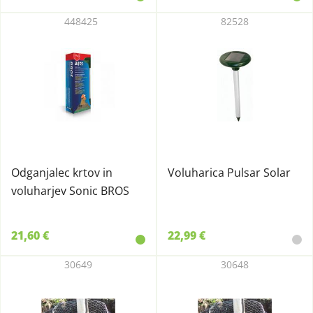
448425
82528
Odganjalec krtov in
Voluharica Pulsar Solar
voluharjev Sonic BROS
21,60 €
22,99 €
30649
30648