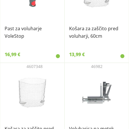
Past za voluharje
Košara za zaščito pred
VoleStop
voluharji, 60cm
16,99 €
13,99 €
4607348
46982
Košara za zaščito pred
Voluharica na metek