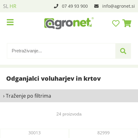
SL
HR
07 49 93 900
info
agronet.si
Odganjalci voluharjev in krtov
› Traženje po filtrima
24 proizvoda
30013
82999