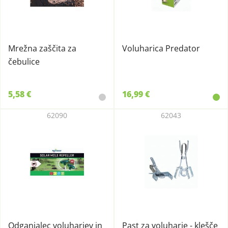
Mrežna zaščita za
Voluharica Predator
čebulice
5,58 €
16,99 €
62090
62043
Odganjalec voluharjev in
Past za voluharje - klešče