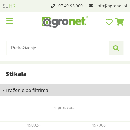
SL
HR
07 49 93 900
info
agronet.si
Stikala
› Traženje po filtrima
6 proizvoda
490024
497068