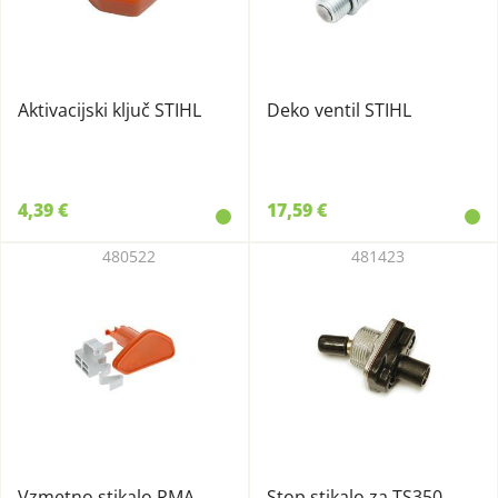
Aktivacijski ključ STIHL
Deko ventil STIHL
4,39 €
17,59 €
480522
481423
Vzmetno stikalo RMA
Stop stikalo za TS350