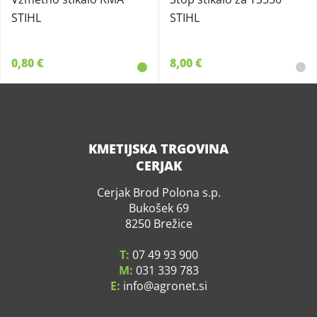
STIHL
STIHL
0,80 €
8,00 €
KMETIJSKA TRGOVINA
CERJAK
Cerjak Brod Polona s.p.
Bukošek 69
8250 Brežice
T:
07 49 93 900
M:
031 339 783
E:
info
agronet.si