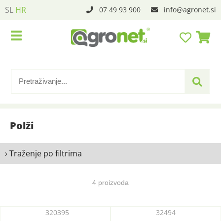
SL
HR
07 49 93 900
info
agronet.si
Polži
› Traženje po filtrima
4 proizvoda
320395
32494