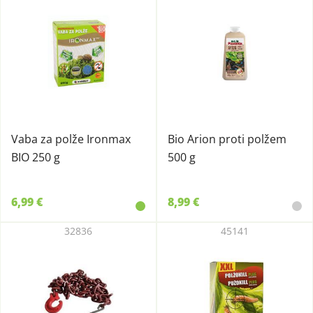
Vaba za polže Ironmax
Bio Arion proti polžem
BIO 250 g
500 g
6,99 €
8,99 €
32836
45141