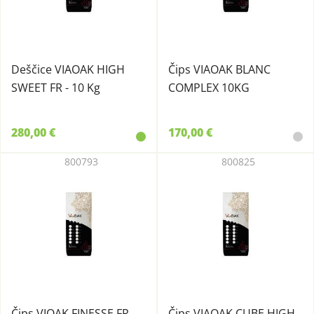
Deščice VIAOAK HIGH
Čips VIAOAK BLANC
SWEET FR - 10 Kg
COMPLEX 10KG
280,00 €
170,00 €
800793
800825
Čips VIOAK FINESSE FR
Čips VIAOAK CUBE HIGH