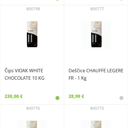
800798
800777
Čips VIOAK WHITE
Deščice CHAUFFE LEGERE
CHOCOLATE 10 KG
FR - 1 Kg
230,00 €
28,99 €
800776
800775