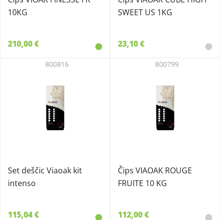
10KG
SWEET US 1KG
210,00 €
23,10 €
800816
800799
Set deščic Viaoak kit
Čips VIAOAK ROUGE
intenso
FRUITE 10 KG
115,04 €
112,00 €