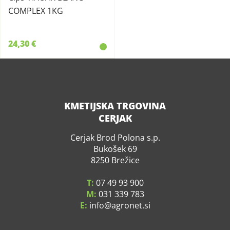
COMPLEX 1KG
24,30 €
KMETIJSKA TRGOVINA
CERJAK
Cerjak Brod Polona s.p.
Bukošek 69
8250 Brežice
T:
07 49 93 900
M:
031 339 783
E:
info
agronet.si