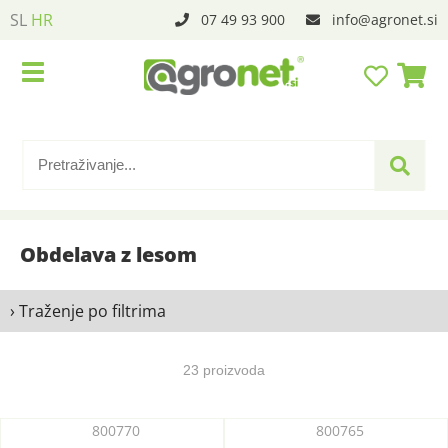
SL
HR
07 49 93 900
info
agronet.si
Obdelava z lesom
› Traženje po filtrima
23 proizvoda
800770
800765