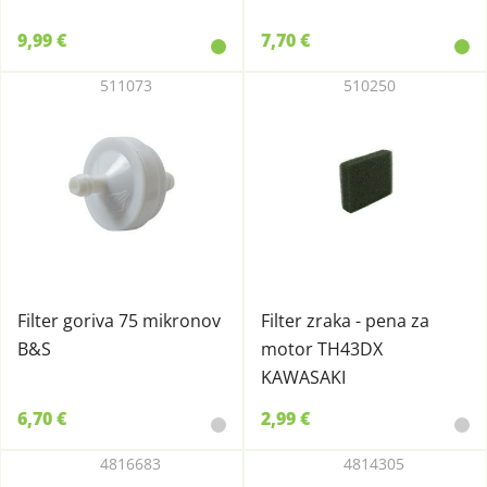
9,99 €
7,70 €
511073
510250
Filter goriva 75 mikronov
Filter zraka - pena za
B&S
motor TH43DX
KAWASAKI
6,70 €
2,99 €
4816683
4814305