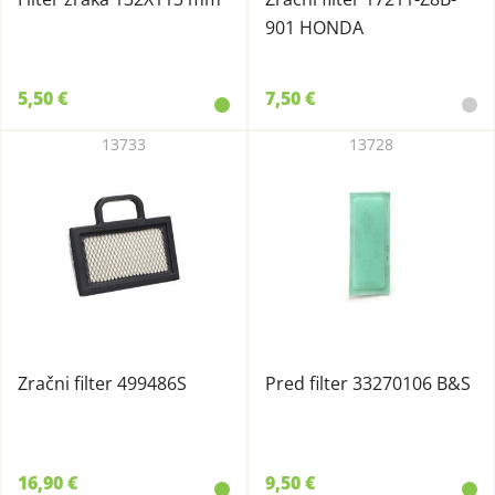
901 HONDA
5,50 €
7,50 €
13733
13728
Zračni filter 499486S
Pred filter 33270106 B&S
16,90 €
9,50 €