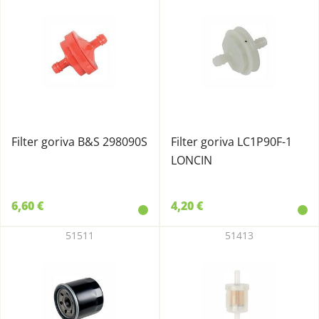
Filter goriva B&S 298090S
Filter goriva LC1P90F-1
LONCIN
6,60 €
4,20 €
51511
51413