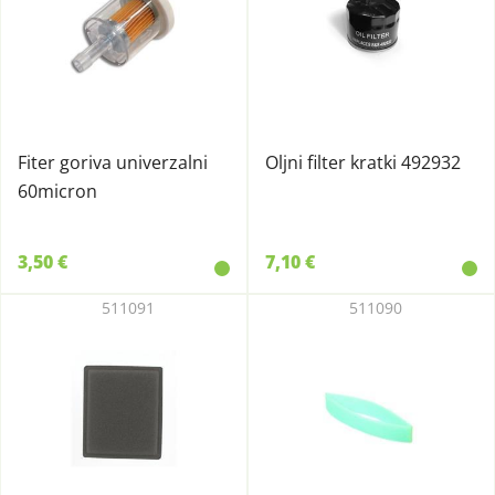
Fiter goriva univerzalni
Oljni filter kratki 492932
60micron
3,50 €
7,10 €
511091
511090