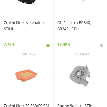
Zračni filter za pihalnik
Ohišje filtra BR340,
STIHL
BR340L STIHL
7,70 €
18,49 €
4813182
4812642
Zračni filter FS 560/FS 561
Podnožje filtra STIHL