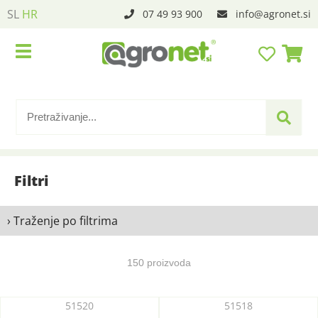
SL
HR
07 49 93 900
info
agronet.si
Filtri
› Traženje po filtrima
150 proizvoda
51520
51518