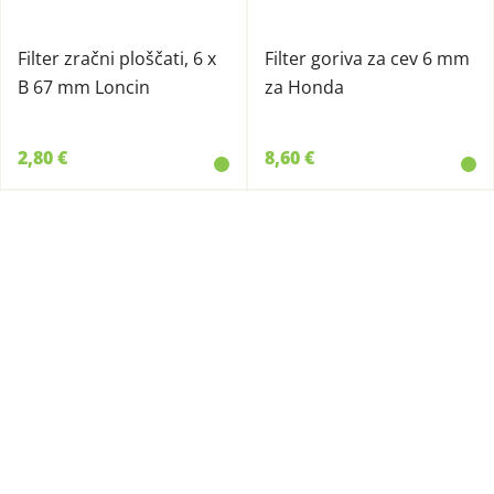
Filter zračni ploščati, 6 x
Filter goriva za cev 6 mm
B 67 mm Loncin
za Honda
2,80 €
8,60 €
490546
490545
Predfilter hidroforja
Predfilter vrtne črpalke
250/1