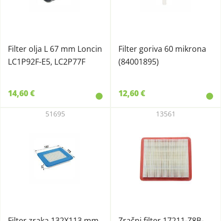
Filter olja L 67 mm Loncin
Filter goriva 60 mikrona
LC1P92F-E5, LC2P77F
(84001895)
14,60 €
12,60 €
51695
13561
Filter zraka 132X113 mm
Zračni filter 17211-Z8B-