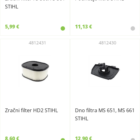
STIHL
5,99 €
11,13 €
4812431
4812430
Zračni filter HD2 STIHL
Dno filtra MS 651, MS 661
STIHL
8,60 €
12,90 €