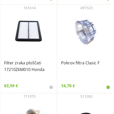
161614
497323
Filter zraka ploščati
Pokrov filtra Clasic F
17210Z6M010 Honda
63,59 €
14,70 €
711075
511092