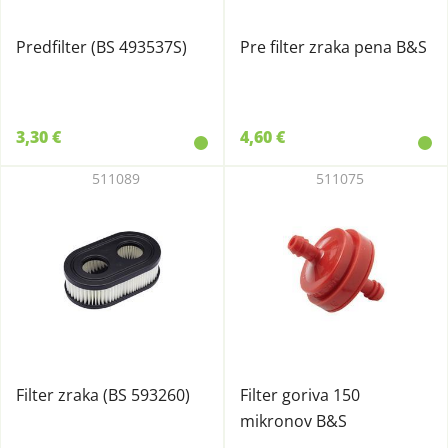
Predfilter (BS 493537S)
Pre filter zraka pena B&S
3,30 €
4,60 €
511089
511075
Filter zraka (BS 593260)
Filter goriva 150
mikronov B&S