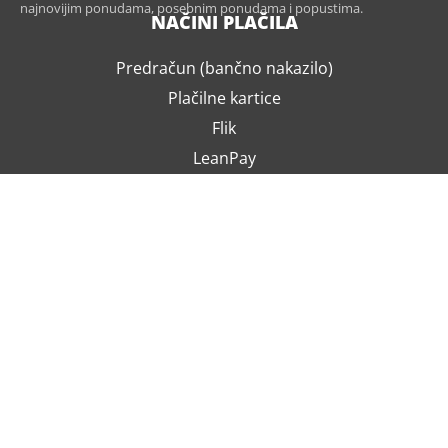
najnovijim ponudama, posebnim ponudama i popustima.
NAČINI PLAČILA
Predračun (bančno nakazilo)
Plačilne kartice
Flik
LeanPay
Po povzetju