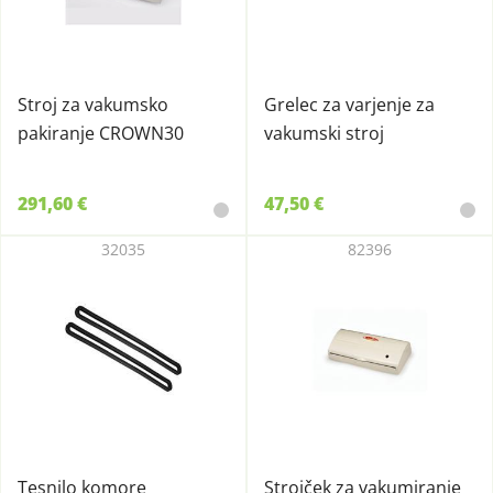
Stroj za vakumsko
Grelec za varjenje za
pakiranje CROWN30
vakumski stroj
291,60 €
47,50 €
32035
82396
Tesnilo komore
Strojček za vakumiranje