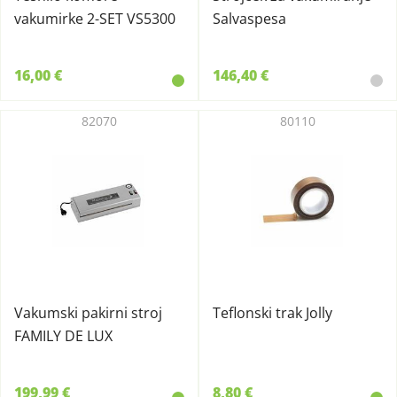
vakumirke 2-SET VS5300
Salvaspesa
16,00 €
146,40 €
82070
80110
Vakumski pakirni stroj
Teflonski trak Jolly
FAMILY DE LUX
199,99 €
8,80 €