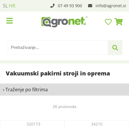
SL
HR
07 49 93 900
info
agronet.si
Vakuumski pakirni stroji in oprema
› Traženje po filtrima
26 proizvoda
320173
34210