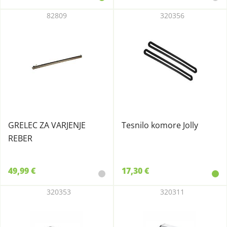
82809
320356
GRELEC ZA VARJENJE
Tesnilo komore Jolly
REBER
49,99 €
17,30 €
320353
320311