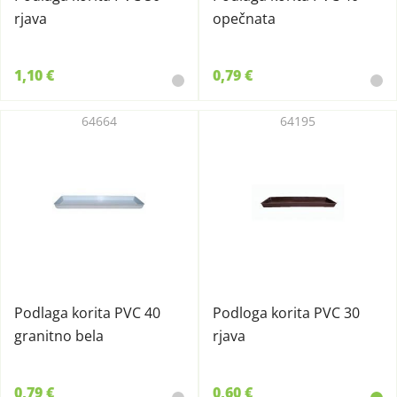
rjava
opečnata
1,10 €
0,79 €
64664
64195
Podlaga korita PVC 40
Podloga korita PVC 30
granitno bela
rjava
0,79 €
0,60 €