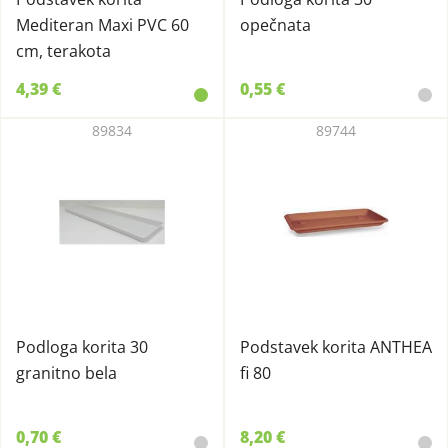
Mediteran Maxi PVC 60
opečnata
cm, terakota
4,39 €
0,55 €
89834
89744
Podloga korita 30
Podstavek korita ANTHEA
granitno bela
fi 80
0,70 €
8,20 €