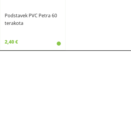
Podstavek PVC Petra 60
terakota
2,40 €
KMETIJSKA TRGOVINA
CERJAK
Cerjak Brod Polona s.p.
Bukošek 69
8250 Brežice
T:
07 49 93 900
M:
031 339 783