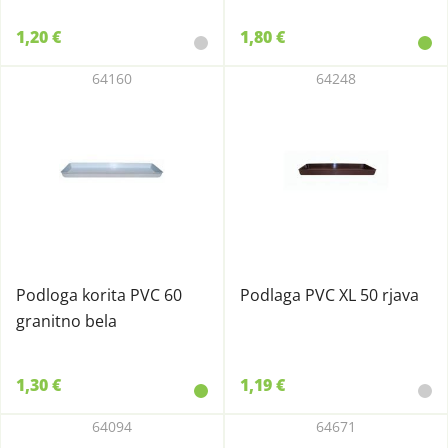
1,20 €
1,80 €
64160
64248
Podloga korita PVC 60
Podlaga PVC XL 50 rjava
granitno bela
1,30 €
1,19 €
64094
64671