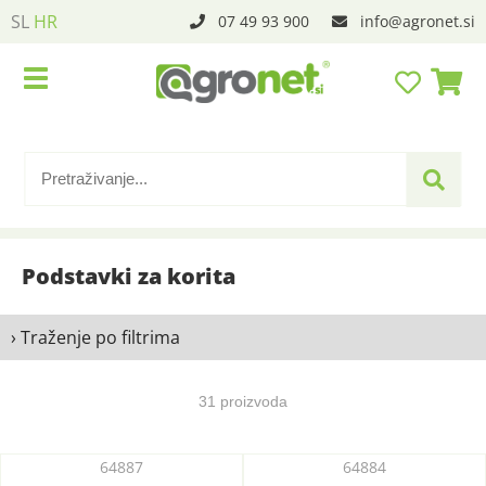
SL
HR
07 49 93 900
info
agronet.si
Podstavki za korita
› Traženje po filtrima
31 proizvoda
64887
64884