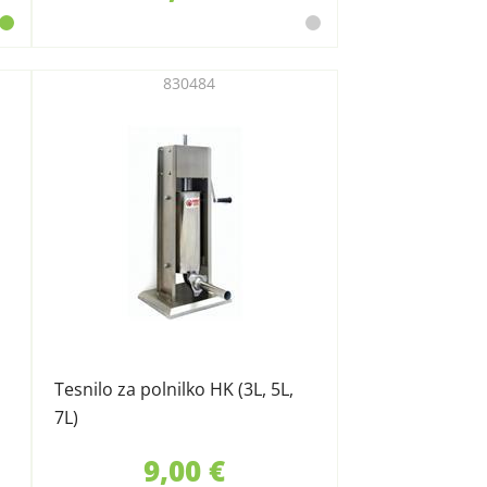
830484
Tesnilo za polnilko HK (3L, 5L,
7L)
9,00 €