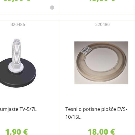
320486
320480
umjaste TV-5/7L
Tesnilo potisne plošče EVS-
10/15L
1,90 €
18,00 €