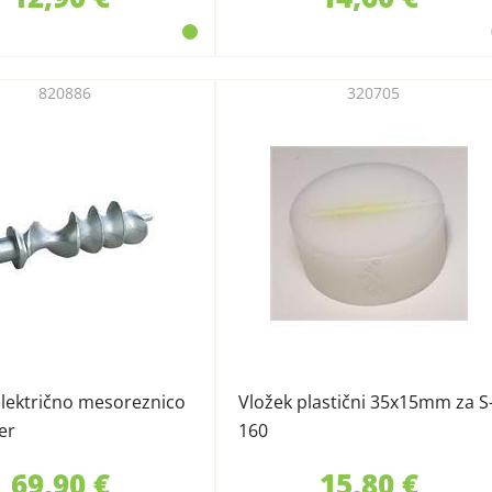
820886
320705
električno mesoreznico
Vložek plastični 35x15mm za S
er
160
69,90 €
15,80 €