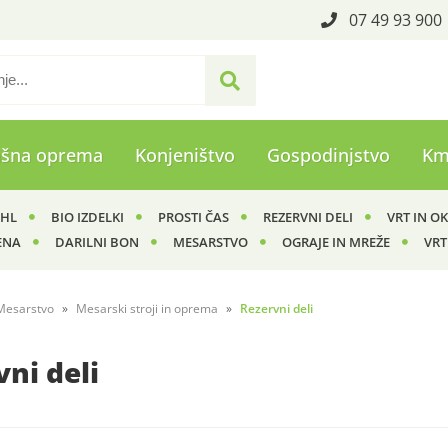
07 49 93 900
ašna oprema
Konjeništvo
Gospodinjstvo
Km
IHL
BIO IZDELKI
PROSTI ČAS
REZERVNI DELI
VRT IN O
ENA
DARILNI BON
MESARSTVO
OGRAJE IN MREŽE
VRT
Mesarstvo
Mesarski stroji in oprema
Rezervni deli
ni deli