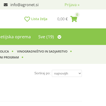
info
agronet.si
Prijava
»
0
0,00
€
Lista želja
etijska oprema
Sve (19)
KOLICA
VINOGRADNIŠTVO IN SADJARSTVO
NI PROGRAM
Sortiraj po: