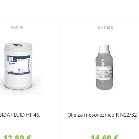
23005
821048
SIDA FLUID HF 46,
Olje za mesoreznico R N22/32
12,90 €
14,60 €