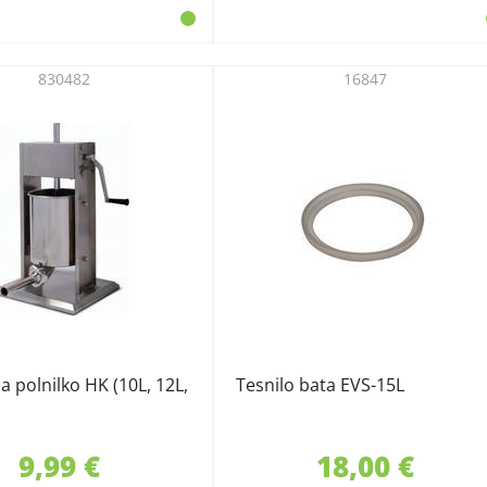
830482
16847
a polnilko HK (10L, 12L,
Tesnilo bata EVS-15L
9,99 €
18,00 €