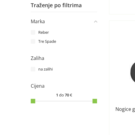
Traženje po filtrima
Marka
Reber
Tre Spade
Zaliha
na zalihi
Cijena
1
do
70
€
Nogice g