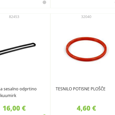
82453
32040
za sesalno odprtino
TESNILO POTISNE PLOŠČE
akuumirk
16,00 €
4,60 €