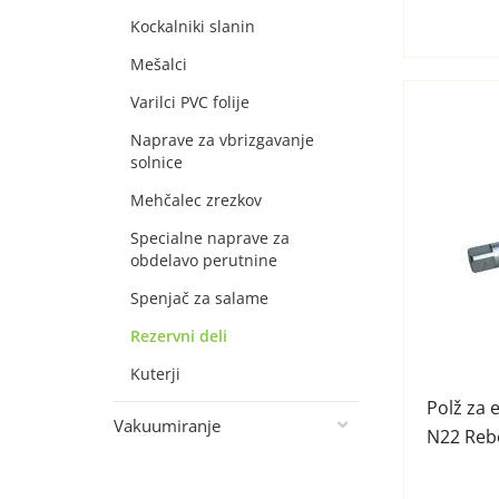
Kockalniki slanin
Mešalci
Varilci PVC folije
Naprave za vbrizgavanje
solnice
Mehčalec zrezkov
Specialne naprave za
obdelavo perutnine
Spenjač za salame
Rezervni deli
Kuterji
Polž za 
Vakuumiranje
N22 Reb