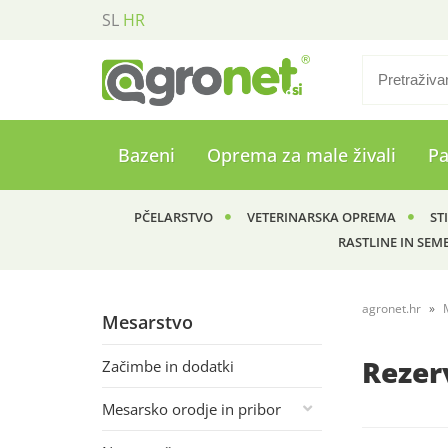
SL
HR
Bazeni
Oprema za male živali
P
PČELARSTVO
VETERINARSKA OPREMA
ST
RASTLINE IN SEM
agronet.hr
Mesarstvo
Rezerv
Začimbe in dodatki
Mesarsko orodje in pribor