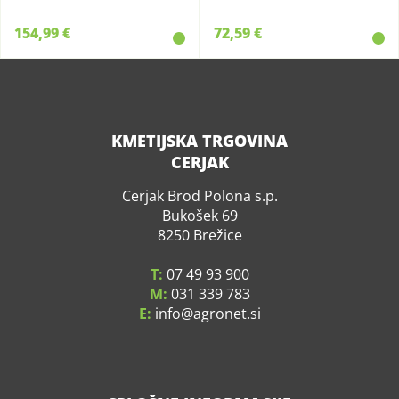
154,99 €
72,59 €
KMETIJSKA TRGOVINA
CERJAK
Cerjak Brod Polona s.p.
Bukošek 69
8250 Brežice
T:
07 49 93 900
M:
031 339 783
E:
info
agronet.si