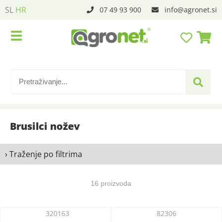
SL
HR
07 49 93 900
info
agronet.si
Brusilci nožev
› Traženje po filtrima
16 proizvoda
320163
82306