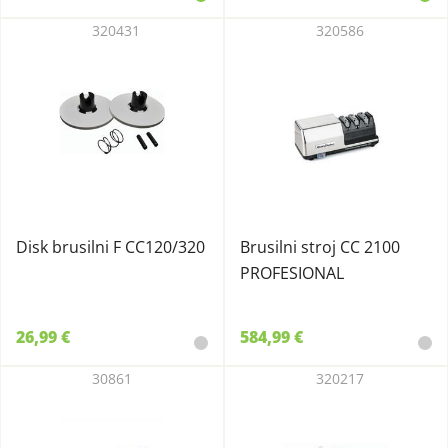
320431
320586
Disk brusilni F CC120/320
Brusilni stroj CC 2100
PROFESIONAL
26,99 €
584,99 €
30861
320217