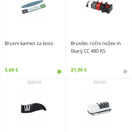
Brusni kamen za koso
Brusilec ročni nožev in
škarij CC 480 KS
5,60 €
21,90 €
320216
320161