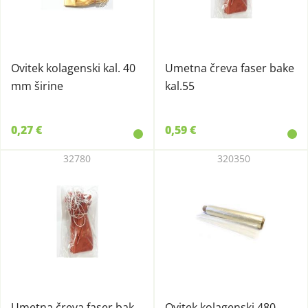
Ovitek kolagenski kal. 40
Umetna čreva faser bake
mm širine
kal.55
0,27 €
0,59 €
32780
320350
Umetna čreva faser bak
Ovitek kolagenski 480