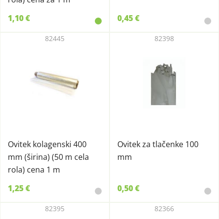
1,10 €
0,45 €
82445
82398
Ovitek kolagenski 400
Ovitek za tlačenke 100
mm (širina) (50 m cela
mm
rola) cena 1 m
1,25 €
0,50 €
82395
82366