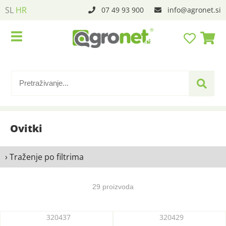
SL
HR
07 49 93 900
info
agronet.si
Ovitki
› Traženje po filtrima
29 proizvoda
320437
320429