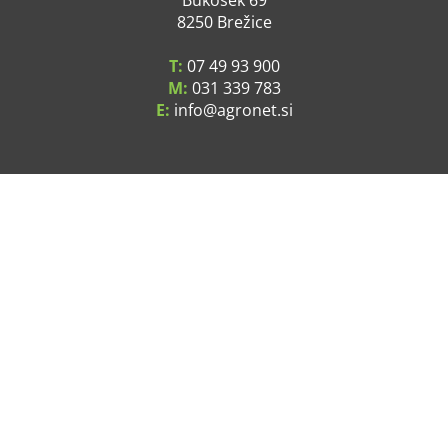
Bukošek 69
8250 Brežice
T:
07 49 93 900
M:
031 339 783
E:
info
agronet.si
SPLOŠNE INFORMACIJE
O podjetju
Kje smo
Pogoji poslovanja
Varstvo osebnih podatkov
Cene in stroški dostave
Servis
Kontakt