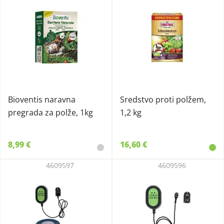
Bioventis naravna
Sredstvo proti polžem,
pregrada za polže, 1kg
1,2 kg
8,99 €
16,60 €
4609597
4609596