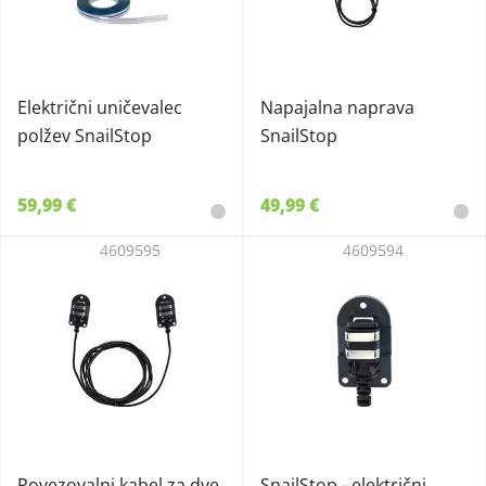
Električni uničevalec
Napajalna naprava
polžev SnailStop
SnailStop
59,99 €
49,99 €
4609595
4609594
Povezovalni kabel za dve
SnailStop - električni