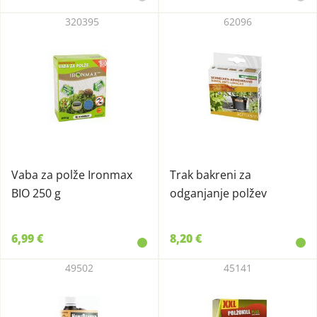
320395
62096
Vaba za polže Ironmax
Trak bakreni za
BIO 250 g
odganjanje polžev
6,99 €
8,20 €
49502
45141