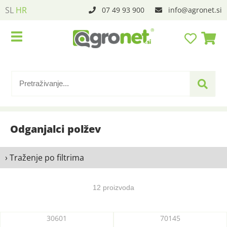
SL
HR
07 49 93 900
info
agronet.si
Odganjalci polžev
› Traženje po filtrima
12 proizvoda
30601
70145