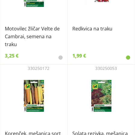
Motovilec žličar Velte de
Redkvica na traku
Cambrai, semena na
traku
3,25 €
1,99 €
330250172
330250053
Korenček, mešanica sort
Solata rezivka, mešanica