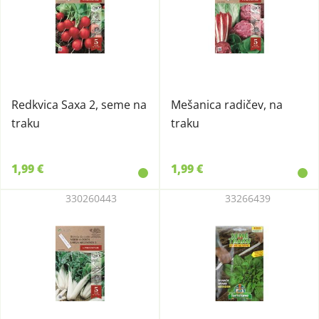
Redkvica Saxa 2, seme na
Mešanica radičev, na
traku
traku
1,99 €
1,99 €
330260443
33266439