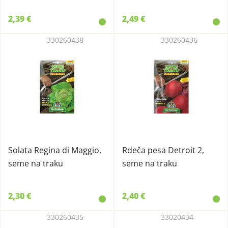
2,39 €
2,49 €
330260438
330260436
Solata Regina di Maggio,
Rdeča pesa Detroit 2,
seme na traku
seme na traku
2,30 €
2,40 €
330260435
33020434