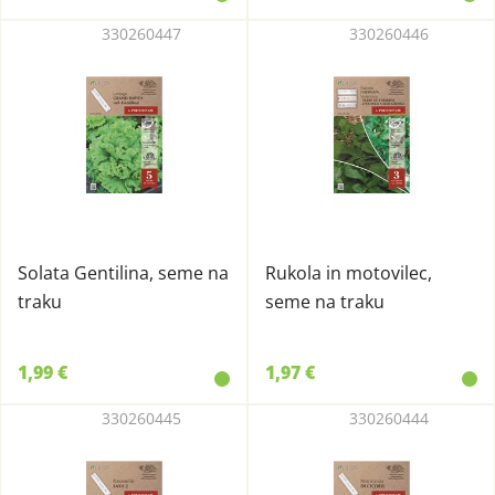
330260447
330260446
Solata Gentilina, seme na
Rukola in motovilec,
traku
seme na traku
1,99 €
1,97 €
330260445
330260444