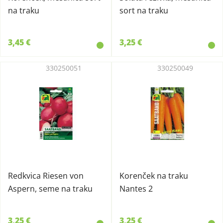
na traku
sort na traku
3,45 €
3,25 €
330250051
330250049
Redkvica Riesen von
Korenček na traku
Aspern, seme na traku
Nantes 2
3,25 €
3,25 €