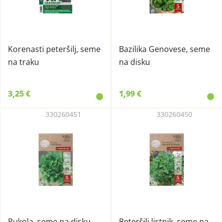
Korenasti peteršilj, seme
Bazilika Genovese, seme
na traku
na disku
3,25 €
1,99 €
330260451
330260450
Rukola, seme na disku
Peteršilj listnik, seme na