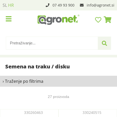
SL
HR
07 49 93 900
info
agronet.si
Semena na traku / disku
› Traženje po filtrima
27 proizvoda
330260463
330240515