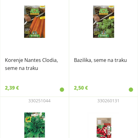
Korenje Nantes Clodia,
Bazilika, seme na traku
seme na traku
2,39 €
2,50 €
330251044
330260131