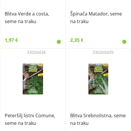
Blitva Verde a costa,
Špinača Matador, seme
seme na traku
na traku
1,97 €
2,35 €
33026438
330260439
Peteršilj listni Comune,
Blitva Srebnolistna, seme
seme na traku
na traku