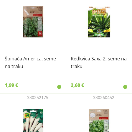
Špinača America, seme
Redkvica Saxa 2, seme na
na traku
traku
1,99 €
2,60 €
330252175
330260452