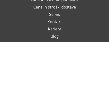
Cene in stroški dostave
Servis
Kontakt
Kariera
Blog
PRIJAVA NA E-NOVOSTI
Slažem se da se moja e-pošta koristi za potrebe informiranja o
najnovijim ponudama, posebnim ponudama i popustima.
NAČINI PLAČILA
Predračun (bančno nakazilo)
Plačilne kartice