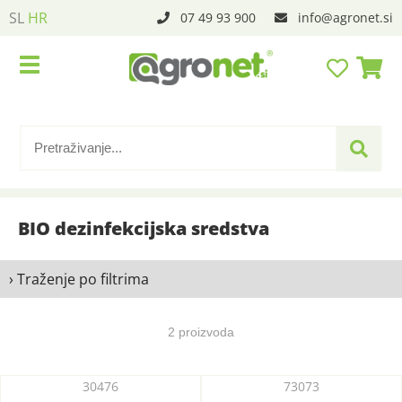
SL
HR
07 49 93 900
info
agronet.si
BIO dezinfekcijska sredstva
› Traženje po filtrima
2 proizvoda
30476
73073