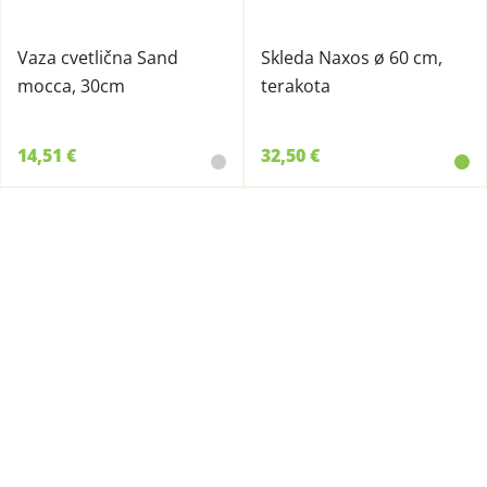
Vaza cvetlična Sand
Skleda Naxos ø 60 cm,
mocca, 30cm
terakota
14,51 €
32,50 €
890041
890040
Skleda Naxos ø 50 cm,
Skleda Naxos ø 40 cm,
terakota
terakota