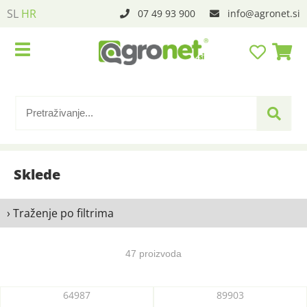
SL
HR
07 49 93 900
info
agronet.si
Sklede
› Traženje po filtrima
47 proizvoda
64987
89903