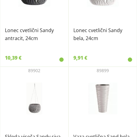
Lonec cvetlični Sandy
Lonec cvetlični Sandy
antracit, 24cm
bela, 24cm
10,39 €
9,91 €
89902
89899
Skleda viseča Sandy siva
Vaza cvetlična Sand bela,