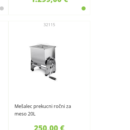
32115
Mešalec prekucni ročni za
meso 20L
250,00 €