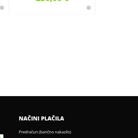
NAČINI PLAČILA
Predračun (bančno nakazilo)