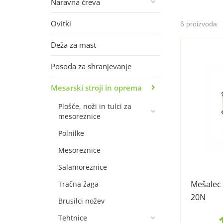
Naravna čreva
Ovitki
6 proizvoda
Deža za mast
Posoda za shranjevanje
Mesarski stroji in oprema
Plošče, noži in tulci za
mesoreznice
Polnilke
Mesoreznice
Salamoreznice
Mešalec
Tračna žaga
20N
Brusilci nožev
Tehtnice