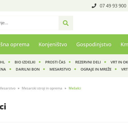
07 49 93 900
ašna oprema
Konjeništvo
Gospodinjstvo
Km
IHL
BIO IZDELKI
PROSTI ČAS
REZERVNI DELI
VRT IN O
ENA
DARILNI BON
MESARSTVO
OGRAJE IN MREŽE
VRT
Mesarstvo
Mesarski stroji in oprema
Mešalci
ci