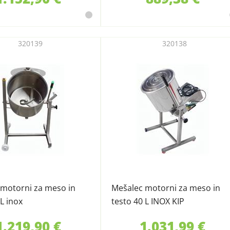
320139
320138
 motorni za meso in
Mešalec motorni za meso in
 L inox
testo 40 L INOX KIP
1.219,90 €
1.031,99 €