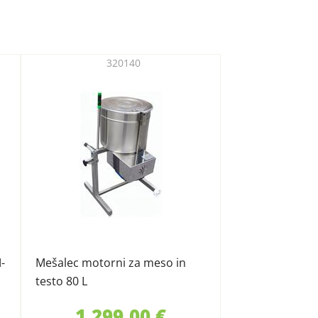
320140
-
Mešalec motorni za meso in
testo 80 L
1.299,00 €