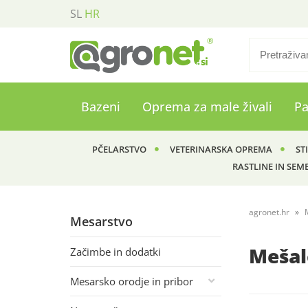
SL
HR
Bazeni
Oprema za male živali
P
PČELARSTVO
VETERINARSKA OPREMA
ST
RASTLINE IN SEM
agronet.hr
Mesarstvo
Mešal
Začimbe in dodatki
Mesarsko orodje in pribor