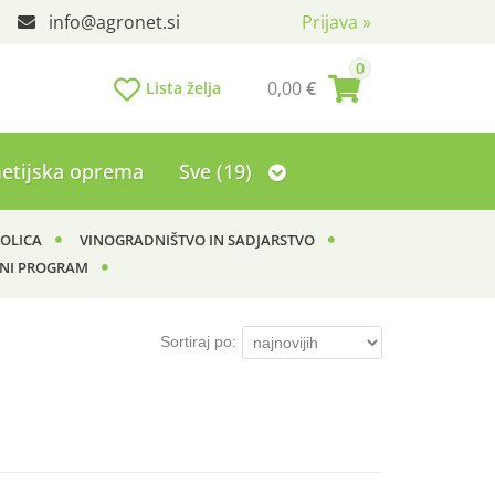
info
agronet.si
Prijava
»
0
0,00
€
Lista želja
etijska oprema
Sve (19)
KOLICA
VINOGRADNIŠTVO IN SADJARSTVO
NI PROGRAM
Sortiraj po: