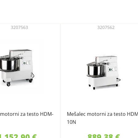
3207563
3207562
 motorni za testo HDM-
Mešalec motorni za testo HDM
10N
1.152,90 €
889,38 €