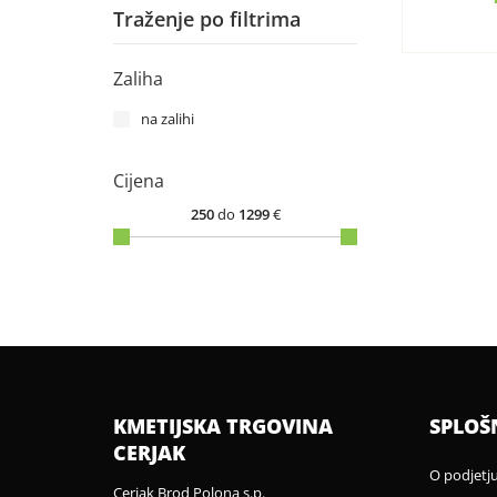
Traženje po filtrima
Zaliha
na zalihi
Cijena
250
do
1299
€
KMETIJSKA TRGOVINA
SPLOŠ
CERJAK
O podjetj
Cerjak Brod Polona s.p.