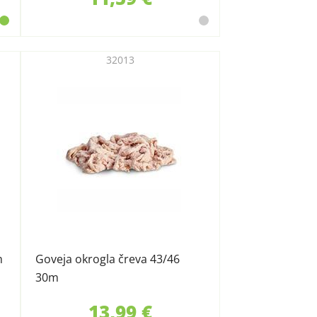
32013
m
Goveja okrogla čreva 43/46
30m
13,99 €