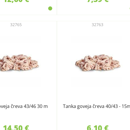
32765
32763
veja čreva 43/46 30 m
Tanka goveja čreva 40/43 - 15
14,50 €
6,10 €