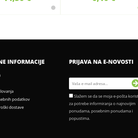
NE INFORMACIJE
PRIJAVA NA E-NOVOSTI
u
slovanja
Slažem se da se moja e-pošta korist
sebnih podatkov
za potrebe informiranja o najnovijim
roški dostave
ponudama, posebnim ponudama i
popustima.