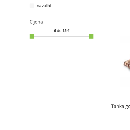
na zalihi
Cijena
6
do
15
€
Tanka go