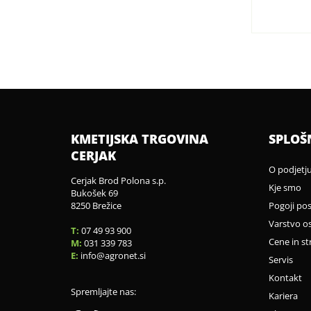
KMETIJSKA TRGOVINA
SPLOŠ
CERJAK
O podjetj
Cerjak Brod Polona s.p.
Kje smo
Bukošek 69
8250 Brežice
Pogoji po
Varstvo o
T:
07 49 93 900
Cene in st
M:
031 339 783
E:
info
agronet.si
Servis
Kontakt
Spremljajte nas:
Kariera