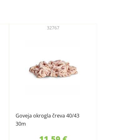
32767
Goveja okrogla čreva 40/43
30m
11,59 €