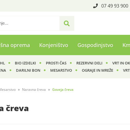
07 49 93 900
ašna oprema
Konjeništvo
Gospodinjstvo
Km
IHL
BIO IZDELKI
PROSTI ČAS
REZERVNI DELI
VRT IN O
ENA
DARILNI BON
MESARSTVO
OGRAJE IN MREŽE
VRT
Mesarstvo
Naravna čreva
Goveja čreva
a čreva