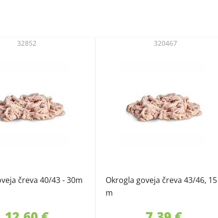
32852
320467
veja čreva 40/43 - 30m
Okrogla goveja čreva 43/46, 15
m
12,60 €
7,39 €