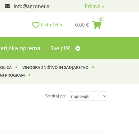
info
agronet.si
Prijava
»
0
0,00
€
Lista želja
etijska oprema
Sve (19)
KOLICA
VINOGRADNIŠTVO IN SADJARSTVO
NI PROGRAM
Sortiraj po: