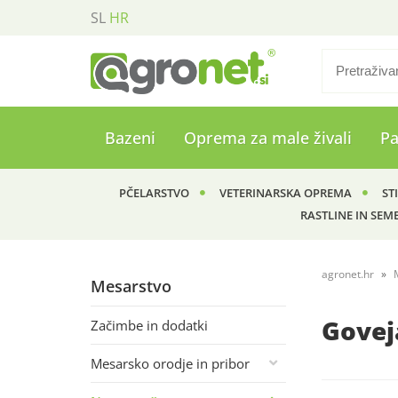
SL
HR
Bazeni
Oprema za male živali
P
PČELARSTVO
VETERINARSKA OPREMA
ST
RASTLINE IN SEM
agronet.hr
Mesarstvo
Govej
Začimbe in dodatki
Mesarsko orodje in pribor