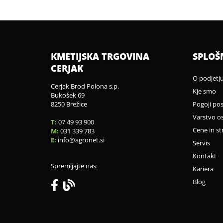
KMETIJSKA TRGOVINA
SPLOŠ
CERJAK
O podjetj
Cerjak Brod Polona s.p.
Kje smo
Bukošek 69
8250 Brežice
Pogoji po
Varstvo o
T:
07 49 93 900
Cene in st
M:
031 339 783
E:
info
agronet.si
Servis
Kontakt
Spremljajte nas:
Kariera
Blog