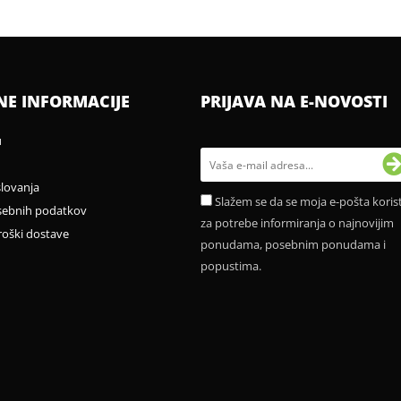
NE INFORMACIJE
PRIJAVA NA E-NOVOSTI
u
slovanja
Slažem se da se moja e-pošta korist
sebnih podatkov
za potrebe informiranja o najnovijim
roški dostave
ponudama, posebnim ponudama i
popustima.