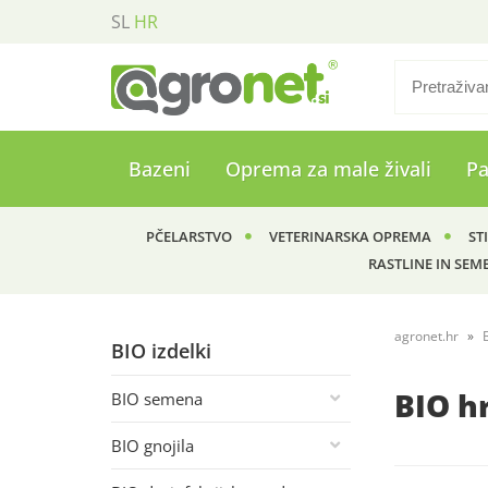
SL
HR
Bazeni
Oprema za male živali
P
PČELARSTVO
VETERINARSKA OPREMA
ST
RASTLINE IN SEM
agronet.hr
BIO izdelki
BIO h
BIO semena
BIO gnojila