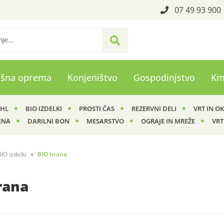
07 49 93 900
ašna oprema
Konjeništvo
Gospodinjstvo
Km
IHL
BIO IZDELKI
PROSTI ČAS
REZERVNI DELI
VRT IN O
ENA
DARILNI BON
MESARSTVO
OGRAJE IN MREŽE
VRT
BIO izdelki
BIO hrana
rana