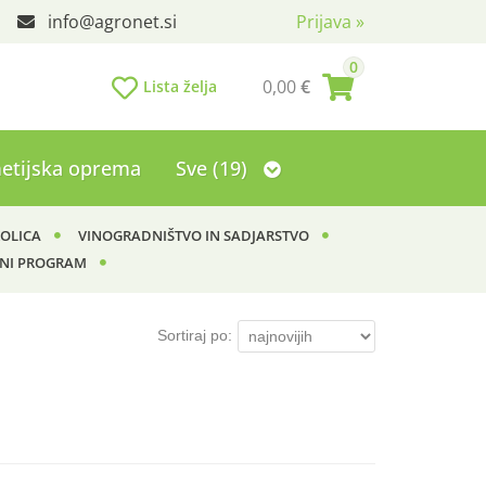
info
agronet.si
Prijava
»
0
0,00
€
Lista želja
etijska oprema
Sve (19)
KOLICA
VINOGRADNIŠTVO IN SADJARSTVO
NI PROGRAM
Sortiraj po: